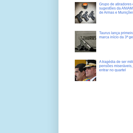
Grupo de atiradores e
sugestões da ANIAM 
de Armas e Muniçõe
Taurus lança primei
marca início da 3ª g
A tragédia de ser mi
pensões miseráveis, 
entrar no quartel