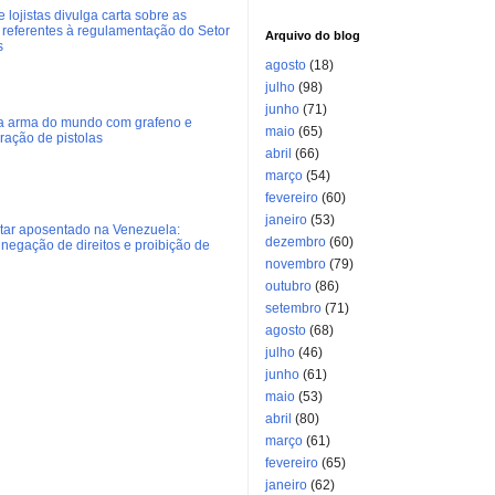
 lojistas divulga carta sobre as
referentes à regulamentação do Setor
Arquivo do blog
s
agosto
(18)
julho
(98)
junho
(71)
ra arma do mundo com grafeno e
maio
(65)
eração de pistolas
abril
(66)
março
(54)
fevereiro
(60)
janeiro
(53)
litar aposentado na Venezuela:
dezembro
(60)
negação de direitos e proibição de
novembro
(79)
outubro
(86)
setembro
(71)
agosto
(68)
julho
(46)
junho
(61)
maio
(53)
abril
(80)
março
(61)
fevereiro
(65)
janeiro
(62)