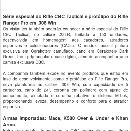
Série especial do Rifle CBC Tactical e protótipo do Rifle
Ranger Pro em .308 Win
Os visitantes também poderão conhecer a série especial do Rifle
CBC Tactical, no calibre .22LR, limitada a 150 unidades,
desenvolvida em homenagem aos caçadores, atiradores
esportivos e colecionadores (CACs). O modelo possui pintura
exclusiva em Cerakote® camuflado, cano em Cerakote® Dark
Green, front grip angular e case rígido, além de acompanhar uma
camisa exclusiva CBC.
A companhia também expõe no evento produtos que estão em
fase de desenvolvimento, como o protótipo do Rifle Ranger Pro,
nova plataforma no calibre .308 Win, com capacidade de 5
cartuchos, cano de 24”, coronha em polímero com ajuste de
comprimento, almofada e coronha rebatível e sistema M-Lok,
proporcionando leveza, desempenho e conforto para o atirador
esportivo.
Armas importadas: Mace, K500 Over & Under e Khan
Arms
Entre os produtos importados, a CBC apresenta a nova linha