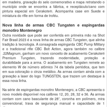
em madeira, gravação do selo comemorativo e mapa retratando o
município onde se encontra a fábrica, e receptáculo/cano com
pintura especial em Cerakote®. Acompanha case em Suede e
miniatura do rifle em forma de troféu.
Nova linha de armas CBC Tungsten e espingardas
monotiro Montenegro
Outra novidade que pode ser conferida em primeira mão na Shot
Fair Brasil 2023 é a nova linha de armas CBC Tungsten, que alinha
tradição à tecnologia. A consagrada espingarda CBC Pump Military
e o tradicional rifle CBC Bolt Action, agora também no calibre
.22Magnum, ganham um novo conceito de acabamento Cerakote®
Premium Tungsten, trazendo modernidade, proteção e
durabilidade para a arma. O acabamento em Tungsten remete ao
elemento W de número atômico 74 da tabela periódica, que tem
em sua coloração o cinza metálico. As armas contam ainda com a
gravação a laser do logo TUNGSTEN, que trazem um destaque à
essa nova linha.
Na série de espingardas monotiro Montenegro, a CBC apresenta o
novo modelo disponível nos calibres 12, 20, 28, 32 e 36. As armas
contam com cano basculante de 28”, coronha em polímero, mira
convencional, trava de segurança manual e capacidade de 1