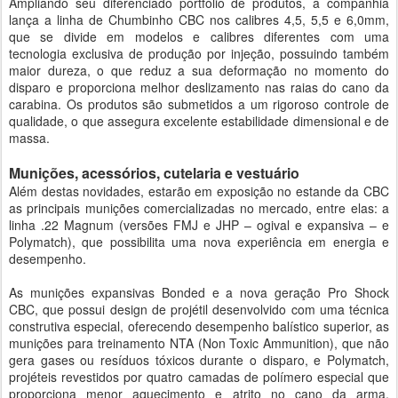
Ampliando seu diferenciado portfólio de produtos, a companhia
lança a linha de Chumbinho CBC nos calibres 4,5, 5,5 e 6,0mm,
que se divide em modelos e calibres diferentes com uma
tecnologia exclusiva de produção por injeção, possuindo também
maior dureza, o que reduz a sua deformação no momento do
disparo e proporciona melhor deslizamento nas raias do cano da
carabina. Os produtos são submetidos a um rigoroso controle de
qualidade, o que assegura excelente estabilidade dimensional e de
massa.
Munições, acessórios, cutelaria e vestuário
Além destas novidades, estarão em exposição no estande da CBC
as principais munições comercializadas no mercado, entre elas: a
linha .22 Magnum (versões FMJ e JHP – ogival e expansiva – e
Polymatch), que possibilita uma nova experiência em energia e
desempenho.
As munições expansivas Bonded e a nova geração Pro Shock
CBC, que possui design de projétil desenvolvido com uma técnica
construtiva especial, oferecendo desempenho balístico superior, as
munições para treinamento NTA (Non Toxic Ammunition), que não
gera gases ou resíduos tóxicos durante o disparo, e Polymatch,
projéteis revestidos por quatro camadas de polímero especial que
proporciona menor aquecimento e atrito no cano da arma,