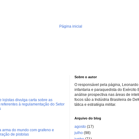
Página inicial
Sobre o autor
O responsável pela página, Leonardo 
infantaria e paraquedista do Exército 
análise prospectiva nas áreas de inte
focos são a Indústria Brasileira de De
 lojistas divulga carta sobre as
referentes à regulamentação do Setor
tática e estratégia militar.
s
Arquivo do blog
agosto
(17)
ra arma do mundo com grafeno e
julho
(98)
eração de pistolas
junho
(71)