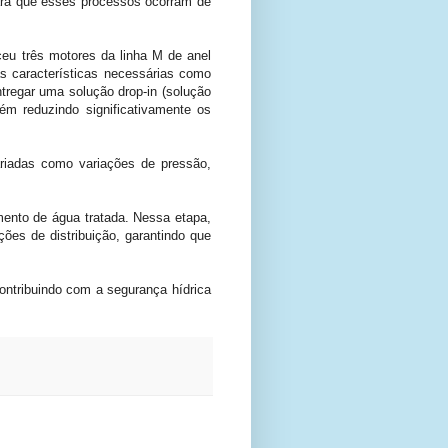
ara que esses processos ocorram de
eu três motores da linha M de anel
 características necessárias como
regar uma solução drop-in (solução
m reduzindo significativamente os
ariadas como variações de pressão,
ento de água tratada. Nessa etapa,
ões de distribuição, garantindo que
ontribuindo com a segurança hídrica