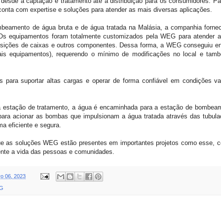
 desde a captação e tratamento até a distribuição para os consumidores. P
conta com expertise e soluções para atender as mais diversas aplicações.
eamento de água bruta e de água tratada na Malásia, a companhia fornec
 Os equipamentos foram totalmente customizados pela WEG para atender as
posições de caixas e outros componentes. Dessa forma, a WEG conseguiu ent
is equipamentos), requerendo o mínimo de modificações no local e també
s para suportar altas cargas e operar de forma confiável em condições v
a estação de tratamento, a água é encaminhada para a estação de bombeam
para acionar as bombas que impulsionam a água tratada através das tubulaç
a eficiente e segura.
que as soluções WEG estão presentes em importantes projetos como esse, c
ente a vida das pessoas e comunidades.
o 06, 2023
G