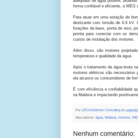
adequado de água potável, atuando
forma confiável e eficiente, a WEG 
Para atuar em uma estação de bomb
deslizante com tensão de 6.6 kV.
furações da base, ponta de eixo, 
pronta para conectar com os dema
custos de instalação dos motores.
Além disso, são motores projetado
temperatura e qualidade da água.
Após o tratamento da água bruta n
motores elétricos são necessários 
ela alcance os consumidores de form
É com eficiência e confiabilidade 
na Malásia e impactando positivam
Por
LRCA Defense Consulting
às
setembr
Marcadores:
água
,
Malásia
,
motores
,
WE
Nenhum comentário: