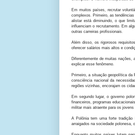
Em muitos países, recrutar volunt
complexos. Primeiro, as tendências
alistar está diminuindo, o que lim
influenciam o recrutamento. Em al
outras carreiras profissionais.
Além disso, os rigorosos requisit
oferecer salários mais altos e con
Diferentemente de muitas nações, a 
explicar esse fenômeno.
Primeiro, a situação geopolítica da
consciência nacional da necessida
regiões vizinhas, encorajam os cid
Em segundo lugar, o governo polon
financeiros, programas educacionai
militar mais atraente para os jovens
A Polônia tem uma forte tradição 
arraigados na sociedade polonesa, o
Enquanto muitos países lutam para