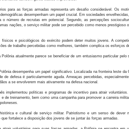
ários para as forças armadas representa um desafio considerável. Os moti
 demográficas desempenham um papel crucial. Em sociedades envelhecidas, 
ita o número de recrutas em potencial. Segundo, as percepções sociocultu
gumas nações, o serviço militar pode ser percebido como menos prestigioso
os físicos e psicológicos do exército podem deter muitos jovens. A compet
dições de trabalho percebidas como melhores, também complica os esforços d
Polônia atualmente parece se beneficiar de um entusiasmo particular pelo s
 Polônia desempenha um papel significativo. Localizada na fronteira leste d
de de defesa é particularmente aguda. Ameaças percebidas, especialmente
adãos a se envolverem mais ativamente na defesa nacional.
ês implementou políticas e programas de incentivo para atrair voluntários
s e de treinamento, bem como uma campanha para promover a carreira militar.
 poloneses.
histórica e cultural de serviço militar. Patriotismo e um senso de dever 
 que fortalece a disposição dos jovens de se juntar às forças armadas.
 atrair voluntários para suas forças armadas, a Polônia se encontra em 