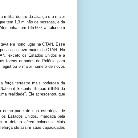
 militar dentro da aliança e a maior
que tem 1,3 milhão de pessoas, e da
Alemanha com 185.600, a Itália com
estava em nono lugar na OTAN. Esse
apenas o oitavo maior da OTAN. No
TAN, exceto os Estados Unidos e a
as forças armadas da Polônia para
ês registrou o maior número de novos
a força terrestre mais poderosa da
National Security Bureau (BBN) da
uma realidade". Ele acrescentou que
to como parte de sua estratégia de
om os Estados Unidos, marcada pela
rar a defesa aérea polonesa. Mais
, reforçando assim suas capacidades