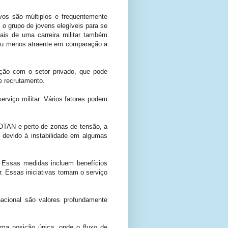
vos são múltiplos e frequentemente
o grupo de jovens elegíveis para se
rais de uma carreira militar também
 ou menos atraente em comparação a
ição com o setor privado, que pode
e recrutamento.
erviço militar. Vários fatores podem
a OTAN e perto de zonas de tensão, a
 devido à instabilidade em algumas
. Essas medidas incluem benefícios
 Essas iniciativas tornam o serviço
nacional são valores profundamente
uma posição única, onde o fluxo de