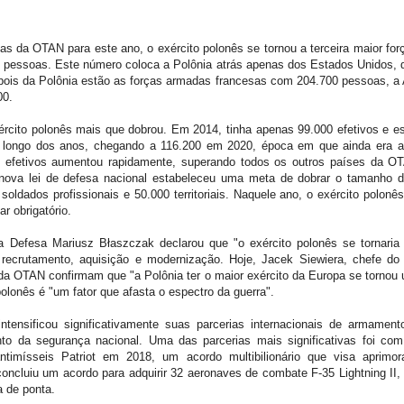
s da OTAN para este ano, o exército polonês se tornou a terceira maior força
 pessoas. Este número coloca a Polônia atrás apenas dos Estados Unidos, 
ois da Polônia estão as forças armadas francesas com 204.700 pessoas, a 
00.
ército polonês mais que dobrou. Em 2014, tinha apenas 99.000 efetivos e 
longo dos anos, chegando a 116.200 em 2020, época em que ainda era 
e efetivos aumentou rapidamente, superando todos os outros países da O
ova lei de defesa nacional estabeleceu uma meta de dobrar o tamanho d
 soldados profissionais e 50.000 territoriais. Naquele ano, o exército polon
ar obrigatório.
a Defesa Mariusz Błaszczak declarou que "o exército polonês se tornaria 
recrutamento, aquisição e modernização. Hoje, Jacek Siewiera, chefe do 
da OTAN confirmam que "a Polônia ter o maior exército da Europa se tornou 
lonês é "um fator que afasta o espectro da guerra".
ntensificou significativamente suas parcerias internacionais de armamen
ento da segurança nacional. Uma das parcerias mais significativas foi c
imísseis Patriot em 2018, um acordo multibilionário que visa aprimo
oncluiu um acordo para adquirir 32 aeronaves de combate F-35 Lightning II
a de ponta.