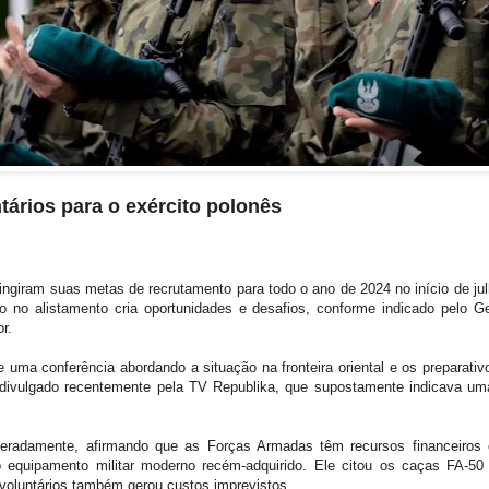
ários para o exército polonês
ngiram suas metas de recrutamento para todo o ano de 2024 no início de julh
 no alistamento cria oportunidades e desafios, conforme indicado pelo G
r.
e uma conferência abordando a situação na fronteira oriental e os preparat
 divulgado recentemente pela TV Republika, que supostamente indicava um
eradamente, afirmando que as Forças Armadas têm recursos financeiros 
o equipamento militar moderno recém-adquirido. Ele citou os caças FA
voluntários também gerou custos imprevistos.