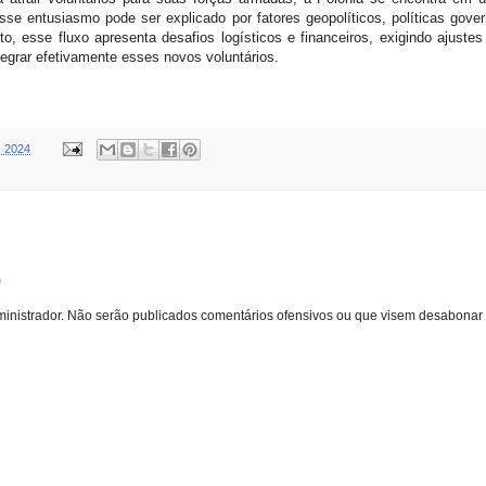
sse entusiasmo pode ser explicado por fatores geopolíticos, políticas gove
anto, esse fluxo apresenta desafios logísticos e financeiros, exigindo ajust
tegrar efetivamente esses novos voluntários.
, 2024
o
inistrador. Não serão publicados comentários ofensivos ou que visem desabonar 