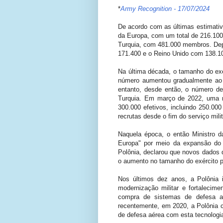
*
Army Recognition - 17/07/2024
De acordo com as últimas estimativa
da Europa, com um total de 216.100
Turquia, com 481.000 membros. Dep
171.400 e o Reino Unido com 138.1
Na última década, o tamanho do ex
número aumentou gradualmente ao 
entanto, desde então, o número d
Turquia. Em março de 2022, uma n
300.000 efetivos, incluindo 250.000
recrutas desde o fim do serviço milit
Naquela época, o então Ministro d
Europa" por meio da expansão do 
Polônia, declarou que novos dados 
o aumento no tamanho do exército po
Nos últimos dez anos, a Polônia i
modernização militar e fortalecim
compra de sistemas de defesa ant
recentemente, em 2020, a Polônia c
de defesa aérea com esta tecnologi