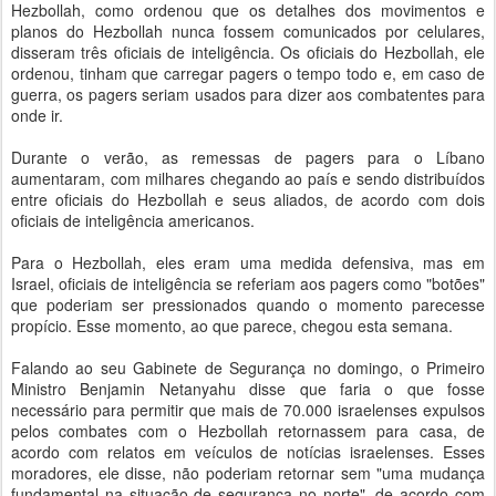
Hezbollah, como ordenou que os detalhes dos movimentos e
planos do Hezbollah nunca fossem comunicados por celulares,
disseram três oficiais de inteligência. Os oficiais do Hezbollah, ele
ordenou, tinham que carregar pagers o tempo todo e, em caso de
guerra, os pagers seriam usados para dizer aos combatentes para
onde ir.
Durante o verão, as remessas de pagers para o Líbano
aumentaram, com milhares chegando ao país e sendo distribuídos
entre oficiais do Hezbollah e seus aliados, de acordo com dois
oficiais de inteligência americanos.
Para o Hezbollah, eles eram uma medida defensiva, mas em
Israel, oficiais de inteligência se referiam aos pagers como "botões"
que poderiam ser pressionados quando o momento parecesse
propício. Esse momento, ao que parece, chegou esta semana.
Falando ao seu Gabinete de Segurança no domingo, o Primeiro
Ministro Benjamin Netanyahu disse que faria o que fosse
necessário para permitir que mais de 70.000 israelenses expulsos
pelos combates com o Hezbollah retornassem para casa, de
acordo com relatos em veículos de notícias israelenses. Esses
moradores, ele disse, não poderiam retornar sem "uma mudança
fundamental na situação de segurança no norte", de acordo com