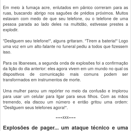
Em meio à fumaça acre, enlutados em pânico correram para as
ruas, buscando abrigo nos saguões de prédios próximos. Muitos
estavam com medo de que seu telefone, ou o telefone de uma
pessoa parada ao lado deles na multidão, estivesse prestes a
explodir.
"Desliguem seu telefone!", alguns gritaram. "Tirem a bateria!" Logo
uma voz em um alto-falante no funeral pediu a todos que fizessem
isso.
Para os libaneses, a segunda onda de explosões foi a confirmação
da lição do dia anterior: eles agora vivem em um mundo no qual os
dispositivos de comunicação mais comuns podem ser
transformados em instrumentos de morte.
Uma mulher parou um repórter no meio da confusão e implorou
para usar um celular para ligar para seus filhos. Com as mãos
tremendo, ela discou um número e então gritou uma ordem:
"Desliguem seus telefones agora!".
===xxx===
Explosões de pager... um ataque técnico e uma