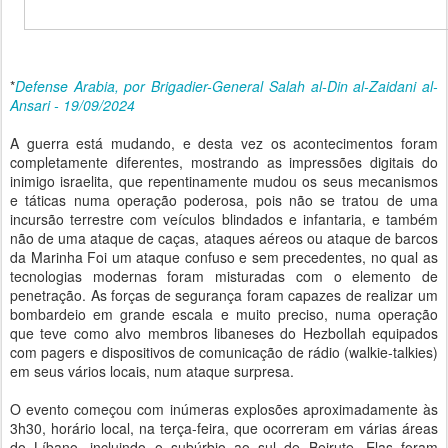
*
Defense Arabia, por Brigadier-General Salah al-Din al-Zaidani al-
Ansari - 19/09/2024
A guerra está mudando, e desta vez os acontecimentos foram
completamente diferentes, mostrando as impressões digitais do
inimigo israelita, que repentinamente mudou os seus mecanismos
e táticas numa operação poderosa, pois não se tratou de uma
incursão terrestre com veículos blindados e infantaria, e também
não de uma ataque de caças, ataques aéreos ou ataque de barcos
da Marinha Foi um ataque confuso e sem precedentes, no qual as
tecnologias modernas foram misturadas com o elemento de
penetração. As forças de segurança foram capazes de realizar um
bombardeio em grande escala e muito preciso, numa operação
que teve como alvo membros libaneses do Hezbollah equipados
com pagers e dispositivos de comunicação de rádio (walkie-talkies)
em seus vários locais, num ataque surpresa.
O evento começou com inúmeras explosões aproximadamente às
3h30, horário local, na terça-feira, que ocorreram em várias áreas
do Líbano, incluindo o subúrbio ao sul de Beirute. Elas foram