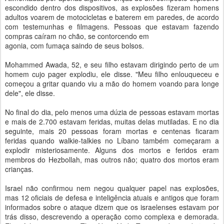
escondido dentro dos dispositivos, as explosões fizeram homens
adultos voarem de motocicletas e baterem em paredes, de acordo
com testemunhas e filmagens. Pessoas que estavam fazendo
compras caíram no chão, se contorcendo em
agonia, com fumaça saindo de seus bolsos.
Mohammed Awada, 52, e seu filho estavam dirigindo perto de um
homem cujo pager explodiu, ele disse. "Meu filho enlouqueceu e
começou a gritar quando viu a mão do homem voando para longe
dele", ele disse.
No final do dia, pelo menos uma dúzia de pessoas estavam mortas
e mais de 2.700 estavam feridas, muitas delas mutiladas. E no dia
seguinte, mais 20 pessoas foram mortas e centenas ficaram
feridas quando walkie-talkies no Líbano também começaram a
explodir misteriosamente. Alguns dos mortos e feridos eram
membros do Hezbollah, mas outros não; quatro dos mortos eram
crianças.
Israel não confirmou nem negou qualquer papel nas explosões,
mas 12 oficiais de defesa e inteligência atuais e antigos que foram
informados sobre o ataque dizem que os israelenses estavam por
trás disso, descrevendo a operação como complexa e demorada.