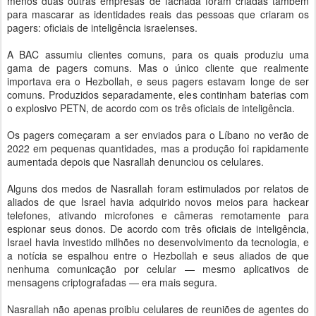
menos duas outras empresas de fachada foram criadas também
para mascarar as identidades reais das pessoas que criaram os
pagers: oficiais de inteligência israelenses.
A BAC assumiu clientes comuns, para os quais produziu uma
gama de pagers comuns. Mas o único cliente que realmente
importava era o Hezbollah, e seus pagers estavam longe de ser
comuns. Produzidos separadamente, eles continham baterias com
o explosivo PETN, de acordo com os três oficiais de inteligência.
Os pagers começaram a ser enviados para o Líbano no verão de
2022 em pequenas quantidades, mas a produção foi rapidamente
aumentada depois que Nasrallah denunciou os celulares.
Alguns dos medos de Nasrallah foram estimulados por relatos de
aliados de que Israel havia adquirido novos meios para hackear
telefones, ativando microfones e câmeras remotamente para
espionar seus donos. De acordo com três oficiais de inteligência,
Israel havia investido milhões no desenvolvimento da tecnologia, e
a notícia se espalhou entre o Hezbollah e seus aliados de que
nenhuma comunicação por celular — mesmo aplicativos de
mensagens criptografadas — era mais segura.
Nasrallah não apenas proibiu celulares de reuniões de agentes do