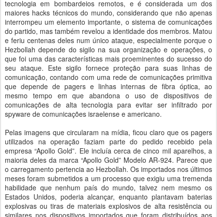
tecnologia em bombardeios remotos, e é considerada um dos
maiores hacks técnicos do mundo, considerando que não apenas
interrompeu um elemento importante, o sistema de comunicações
do partido, mas também revelou a identidade dos membros. Matou
e feriu centenas deles num único ataque, especialmente porque o
Hezbollah depende do sigilo na sua organização e operações, o
que foi uma das características mais proeminentes do sucesso do
seu ataque. Este sigilo fornece proteção para suas linhas de
comunicação, contando com uma rede de comunicações primitiva
que depende de pagers e linhas internas de fibra óptica, ao
mesmo tempo em que abandona o uso de dispositivos de
comunicações de alta tecnologia para evitar ser infiltrado por
spyware de comunicações israelense e americano.
Pelas imagens que circularam na mídia, ficou claro que os pagers
utilizados na operação faziam parte do pedido recebido pela
empresa “Apollo Gold”. Ele incluía cerca de cinco mil aparelhos, a
maioria deles da marca “Apollo Gold” Modelo AR-924. Parece que
o carregamento pertencia ao Hezbollah. Os importados nos últimos
meses foram submetidos a um processo que exigiu uma tremenda
habilidade que nenhum país do mundo, talvez nem mesmo os
Estados Unidos, poderia alcançar, enquanto plantavam baterias
explosivas ou tiras de materiais explosivos de alta resistência ou
similares nos dispositivos importados que foram distribuídos aos