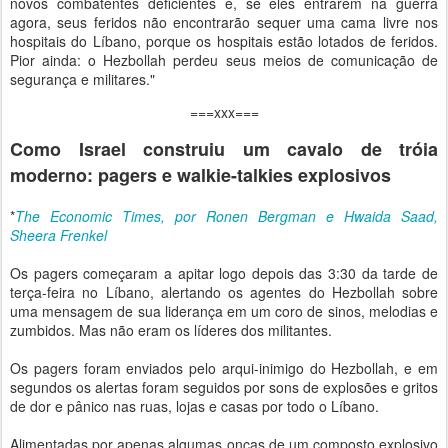
novos combatentes deficientes e, se eles entrarem na guerra
agora, seus feridos não encontrarão sequer uma cama livre nos
hospitais do Líbano, porque os hospitais estão lotados de feridos.
Pior ainda: o Hezbollah perdeu seus meios de comunicação de
segurança e militares."
===xxx===
Como Israel construiu um cavalo de tróia
moderno: pagers e walkie-talkies explosivos
*
The Economic Times, por Ronen Bergman e Hwaida Saad,
Sheera Frenkel
Os pagers começaram a apitar logo depois das 3:30 da tarde de
terça-feira no Líbano, alertando os agentes do Hezbollah sobre
uma mensagem de sua liderança em um coro de sinos, melodias e
zumbidos. Mas não eram os líderes dos militantes.
Os pagers foram enviados pelo arqui-inimigo do Hezbollah, e em
segundos os alertas foram seguidos por sons de explosões e gritos
de dor e pânico nas ruas, lojas e casas por todo o Líbano.
Alimentadas por apenas algumas onças de um composto explosivo