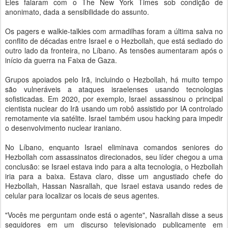
Eles falaram com o The New York Times sob condição de
anonimato, dada a sensibilidade do assunto.
Os pagers e walkie-talkies com armadilhas foram a última salva no
conflito de décadas entre Israel e o Hezbollah, que está sediado do
outro lado da fronteira, no Líbano. As tensões aumentaram após o
início da guerra na Faixa de Gaza.
Grupos apoiados pelo Irã, incluindo o Hezbollah, há muito tempo
são vulneráveis a ataques israelenses usando tecnologias
sofisticadas. Em 2020, por exemplo, Israel assassinou o principal
cientista nuclear do Irã usando um robô assistido por IA controlado
remotamente via satélite. Israel também usou hacking para impedir
o desenvolvimento nuclear iraniano.
No Líbano, enquanto Israel eliminava comandos seniores do
Hezbollah com assassinatos direcionados, seu líder chegou a uma
conclusão: se Israel estava indo para a alta tecnologia, o Hezbollah
iria para a baixa. Estava claro, disse um angustiado chefe do
Hezbollah, Hassan Nasrallah, que Israel estava usando redes de
celular para localizar os locais de seus agentes.
"Vocês me perguntam onde está o agente", Nasrallah disse a seus
seguidores em um discurso televisionado publicamente em