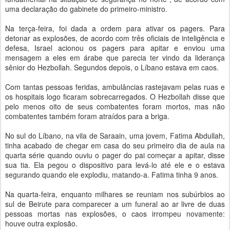
uma declaração do gabinete do primeiro-ministro.
Na terça-feira, foi dada a ordem para ativar os pagers. Para
detonar as explosões, de acordo com três oficiais de inteligência e
defesa, Israel acionou os pagers para apitar e enviou uma
mensagem a eles em árabe que parecia ter vindo da liderança
sênior do Hezbollah. Segundos depois, o Líbano estava em caos.
Com tantas pessoas feridas, ambulâncias rastejavam pelas ruas e
os hospitais logo ficaram sobrecarregados. O Hezbollah disse que
pelo menos oito de seus combatentes foram mortos, mas não
combatentes também foram atraídos para a briga.
No sul do Líbano, na vila de Saraain, uma jovem, Fatima Abdullah,
tinha acabado de chegar em casa do seu primeiro dia de aula na
quarta série quando ouviu o pager do pai começar a apitar, disse
sua tia. Ela pegou o dispositivo para levá-lo até ele e o estava
segurando quando ele explodiu, matando-a. Fatima tinha 9 anos.
Na quarta-feira, enquanto milhares se reuniam nos subúrbios ao
sul de Beirute para comparecer a um funeral ao ar livre de duas
pessoas mortas nas explosões, o caos irrompeu novamente:
houve outra explosão.