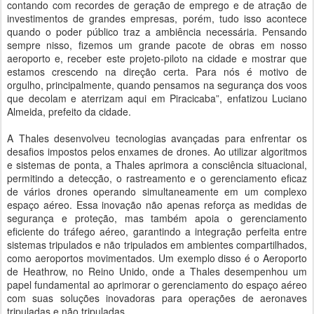
contando com recordes de geração de emprego e de atração de
investimentos de grandes empresas, porém, tudo isso acontece
quando o poder público traz a ambiência necessária. Pensando
sempre nisso, fizemos um grande pacote de obras em nosso
aeroporto e, receber este projeto-piloto na cidade e mostrar que
estamos crescendo na direção certa. Para nós é motivo de
orgulho, principalmente, quando pensamos na segurança dos voos
que decolam e aterrizam aqui em Piracicaba”, enfatizou Luciano
Almeida, prefeito da cidade.
A Thales desenvolveu tecnologias avançadas para enfrentar os
desafios impostos pelos enxames de drones. Ao utilizar algoritmos
e sistemas de ponta, a Thales aprimora a consciência situacional,
permitindo a detecção, o rastreamento e o gerenciamento eficaz
de vários drones operando simultaneamente em um complexo
espaço aéreo. Essa inovação não apenas reforça as medidas de
segurança e proteção, mas também apoia o gerenciamento
eficiente do tráfego aéreo, garantindo a integração perfeita entre
sistemas tripulados e não tripulados em ambientes compartilhados,
como aeroportos movimentados. Um exemplo disso é o Aeroporto
de Heathrow, no Reino Unido, onde a Thales desempenhou um
papel fundamental ao aprimorar o gerenciamento do espaço aéreo
com suas soluções inovadoras para operações de aeronaves
tripuladas e não tripuladas.