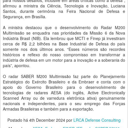
para nossos desafios, inclusive em áreas críticas como a defesa”,
afirmou a ministra da Ciência, Tecnologia e Inovação, Luciana
Santos, durante cerimônia na Feira Nacional de Defesa e
Segurança, em Brasília.
A ministra destacou que o desenvolvimento do Radar M200
Multimissão se enquadra nas prioridades da Missão 6 da Nova
Indústria Brasil (NIB). Ela lembrou que MCTI e Finep já investiram
cerca de R$ 2,2 bilhões na Base Industrial de Defesa do país
somente nos dois últimos anos. “Esses números são recordes
históricos e reflexo do nosso compromisso em transformar a
indústria de defesa em um motor para a inovação e a soberania do
país”, apontou.
O radar SABER M200 Multimissão faz parte do Planejamento
Estratégico do Exército Brasileiro e da Embraer e conta com o
apoio do Governo Brasileiro para o desenvolvimento de
tecnologias de radares AESA (do inglês, Active Electronically
Scanned Array ou de varredura eletrônica ativa) genuinamente
nacionais e independentes, para o seu emprego das Forças
Armadas Brasileiras e também para a exportação.
Postado há
4th December 2024
por
LRCA Defense Consulting