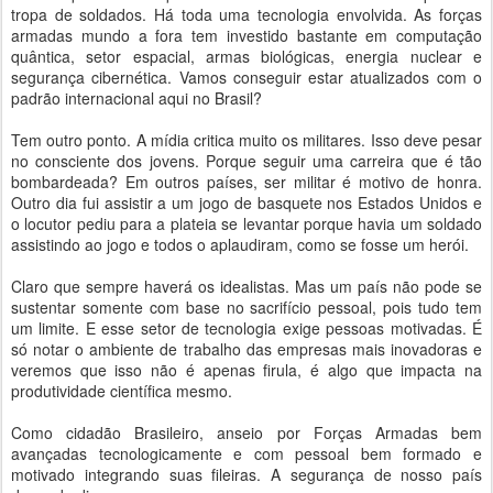
tropa de soldados. Há toda uma tecnologia envolvida. As forças
armadas mundo a fora tem investido bastante em computação
quântica, setor espacial, armas biológicas, energia nuclear e
segurança cibernética. Vamos conseguir estar atualizados com o
padrão internacional aqui no Brasil?
Tem outro ponto. A mídia critica muito os militares. Isso deve pesar
no consciente dos jovens. Porque seguir uma carreira que é tão
bombardeada? Em outros países, ser militar é motivo de honra.
Outro dia fui assistir a um jogo de basquete nos Estados Unidos e
o locutor pediu para a plateia se levantar porque havia um soldado
assistindo ao jogo e todos o aplaudiram, como se fosse um herói.
Claro que sempre haverá os idealistas. Mas um país não pode se
sustentar somente com base no sacrifício pessoal, pois tudo tem
um limite. E esse setor de tecnologia exige pessoas motivadas. É
só notar o ambiente de trabalho das empresas mais inovadoras e
veremos que isso não é apenas firula, é algo que impacta na
produtividade científica mesmo.
Como cidadão Brasileiro, anseio por Forças Armadas bem
avançadas tecnologicamente e com pessoal bem formado e
motivado integrando suas fileiras. A segurança de nosso país