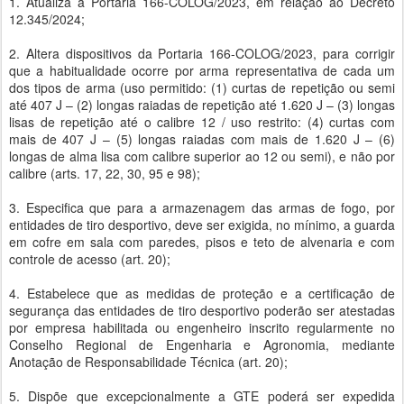
1. Atualiza a Portaria 166-COLOG/2023, em relação ao Decreto
12.345/2024;
2. Altera dispositivos da Portaria 166-COLOG/2023, para corrigir
que a habitualidade ocorre por arma representativa de cada um
dos tipos de arma (uso permitido: (1) curtas de repetição ou semi
até 407 J – (2) longas raiadas de repetição até 1.620 J – (3) longas
lisas de repetição até o calibre 12 / uso restrito: (4) curtas com
mais de 407 J – (5) longas raiadas com mais de 1.620 J – (6)
longas de alma lisa com calibre superior ao 12 ou semi), e não por
calibre (arts. 17, 22, 30, 95 e 98);
3. Especifica que para a armazenagem das armas de fogo, por
entidades de tiro desportivo, deve ser exigida, no mínimo, a guarda
em cofre em sala com paredes, pisos e teto de alvenaria e com
controle de acesso (art. 20);
4. Estabelece que as medidas de proteção e a certificação de
segurança das entidades de tiro desportivo poderão ser atestadas
por empresa habilitada ou engenheiro inscrito regularmente no
Conselho Regional de Engenharia e Agronomia, mediante
Anotação de Responsabilidade Técnica (art. 20);
5. Dispõe que excepcionalmente a GTE poderá ser expedida