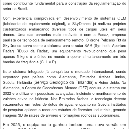
como contribuinte fundamental para a construção da regulamentação do
setor no Brasil.
Com experiência comprovada em desenvolvimento de sistemas OEM
(fabricante de equipamento original), a SkyDrones já realizou projetos
customizados embarcando diversos tipos de cargas úteis em seus
drones. Uma das parcerias mais notáveis é com a Radaz, empresa
paulista de tecnologia de sensoriamento remoto. O drone Pelicano R3 da
SkyDrones serve como plataforma para o radar SAR (Synthetic Aperture
Radar) RD350 da Radaz, um equipamento revolucionário que pesa
apenas 5 kg e é o único no mundo a operar simultaneamente em três
bandas de frequência (C, L e P).
Este sistema integrado já conquistou o mercado internacional, sendo
exportado para países como Alemanha, Emirados Árabes Unidos,
Serviço Geológico da Finlândia)
Suécia, Finlândia (
e Reino Unido. Na
Alemanha, o Centro de Geociências Alemão (GFZ) adquiriu o sistema em
2022 e o utiliza em pesquisas avançadas, incluindo o monitoramento de
vulcões ativos na Islândia. Nos Emirados Árabes, a tecnologia detecta
vazamentos em redes de dutos de água, enquanto na Suécia institutos
de pesquisa aplicam o radar em estudos de florestas industriais, gerando
imagens 3D de raízes de árvores e formações rochosas subterrâneas.
Em 2025, o equipamento ganhou também uma nova versão em