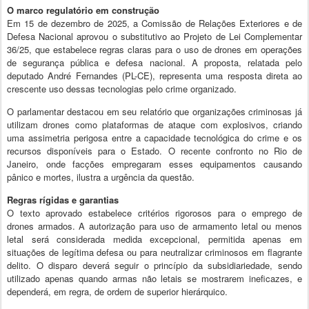
O marco regulatório em construção
Em 15 de dezembro de 2025, a Comissão de Relações Exteriores e de
Defesa Nacional aprovou o substitutivo ao Projeto de Lei Complementar
36/25, que estabelece regras claras para o uso de drones em operações
de segurança pública e defesa nacional. A proposta, relatada pelo
deputado André Fernandes (PL-CE), representa uma resposta direta ao
crescente uso dessas tecnologias pelo crime organizado.
O parlamentar destacou em seu relatório que organizações criminosas já
utilizam drones como plataformas de ataque com explosivos, criando
uma assimetria perigosa entre a capacidade tecnológica do crime e os
recursos disponíveis para o Estado. O recente confronto no Rio de
Janeiro, onde facções empregaram esses equipamentos causando
pânico e mortes, ilustra a urgência da questão.
Regras rígidas e garantias
O texto aprovado estabelece critérios rigorosos para o emprego de
drones armados. A autorização para uso de armamento letal ou menos
letal será considerada medida excepcional, permitida apenas em
situações de legítima defesa ou para neutralizar criminosos em flagrante
delito. O disparo deverá seguir o princípio da subsidiariedade, sendo
utilizado apenas quando armas não letais se mostrarem ineficazes, e
dependerá, em regra, de ordem de superior hierárquico.