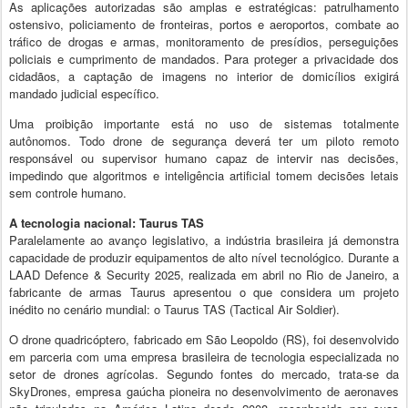
As aplicações autorizadas são amplas e estratégicas: patrulhamento
ostensivo, policiamento de fronteiras, portos e aeroportos, combate ao
tráfico de drogas e armas, monitoramento de presídios, perseguições
policiais e cumprimento de mandados. Para proteger a privacidade dos
cidadãos, a captação de imagens no interior de domicílios exigirá
mandado judicial específico.
Uma proibição importante está no uso de sistemas totalmente
autônomos. Todo drone de segurança deverá ter um piloto remoto
responsável ou supervisor humano capaz de intervir nas decisões,
impedindo que algoritmos e inteligência artificial tomem decisões letais
sem controle humano.
A tecnologia nacional: Taurus TAS
Paralelamente ao avanço legislativo, a indústria brasileira já demonstra
capacidade de produzir equipamentos de alto nível tecnológico. Durante a
LAAD Defence & Security 2025, realizada em abril no Rio de Janeiro, a
fabricante de armas Taurus apresentou o que considera um projeto
inédito no cenário mundial: o Taurus TAS (Tactical Air Soldier).
O drone quadricóptero, fabricado em São Leopoldo (RS), foi desenvolvido
em parceria com uma empresa brasileira de tecnologia especializada no
setor de drones agrícolas. Segundo fontes do mercado, trata-se da
SkyDrones, empresa gaúcha pioneira no desenvolvimento de aeronaves