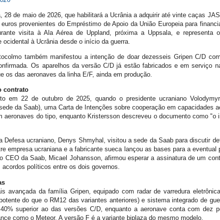
a, 28 de maio de 2026, que habilitará a Ucrânia a adquirir até vinte caças JA
 euros provenientes do Empréstimo de Apoio da União Europeia para financiar
 durante visita à Ala Aérea de Uppland, próxima a Uppsala, e represent
 ocidental à Ucrânia desde o início da guerra.
tocolmo também manifestou a intenção de doar dezesseis Gripen C/D como 
onfirmada. Os aparelhos da versão C/D já estão fabricados e em serviço n
ue os das aeronaves da linha E/F, ainda em produção.
o contrato
to em 22 de outubro de 2025, quando o presidente ucraniano Volodymyr
(sede da Saab), uma Carta de Intenções sobre cooperação em capacidades a
 aeronaves do tipo, enquanto Kristersson descreveu o documento como "o in
 Defesa ucraniano, Denys Shmyhal, visitou a sede da Saab para discutir det
empresa ucraniana e a fabricante sueca lançou as bases para a eventual p
 o CEO da Saab, Micael Johansson, afirmou esperar a assinatura de um con
acordos políticos entre os dois governos.
as
s avançada da família Gripen, equipado com radar de varredura eletrônic
otente do que o RM12 das variantes anteriores) e sistema integrado de guerr
 40% superior ao das versões C/D, enquanto a aeronave conta com dez p
cance como o Meteor. A versão F é a variante biplaza do mesmo modelo.