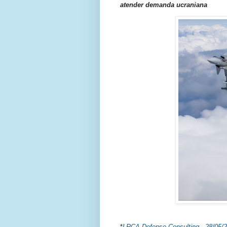
atender demanda ucraniana
*
LRCA Defense Consulting - 28/
05/