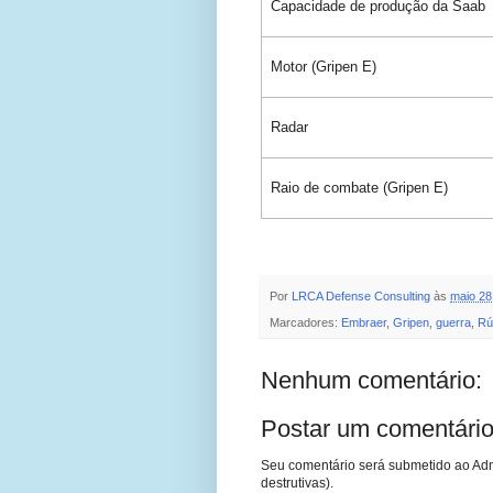
Capacidade de produção da Saab
Motor (Gripen E)
Radar
Raio de combate (Gripen E)
Por
LRCA Defense Consulting
às
maio 28
Marcadores:
Embraer
,
Gripen
,
guerra
,
Rú
Nenhum comentário:
Postar um comentári
Seu comentário será submetido ao Adm
destrutivas).