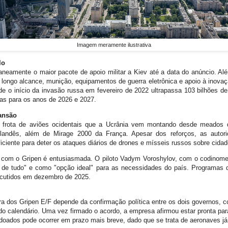
Imagem meramente ilustrativa
lo
neamente o maior pacote de apoio militar a Kiev até a data do anúncio. Alé
e longo alcance, munição, equipamentos de guerra eletrônica e apoio à inova
sde o início da invasão russa em fevereiro de 2022 ultrapassa 103 bilhões d
as para os anos de 2026 e 2027.
pansão
 frota de aviões ocidentais que a Ucrânia vem montando desde meados 
olandês, além de Mirage 2000 da França. Apesar dos reforços, as autori
iciente para deter os ataques diários de drones e mísseis russos sobre cidade
os com o Gripen é entusiasmada. O piloto Vadym Voroshylov, com o codino
o de tudo" e como "opção ideal" para as necessidades do país. Programas d
scutidos em dezembro de 2025.
ra dos Gripen E/F depende da confirmação política entre os dois governos,
 do calendário. Uma vez firmado o acordo, a empresa afirmou estar pronta para
 doados pode ocorrer em prazo mais breve, dado que se trata de aeronaves j