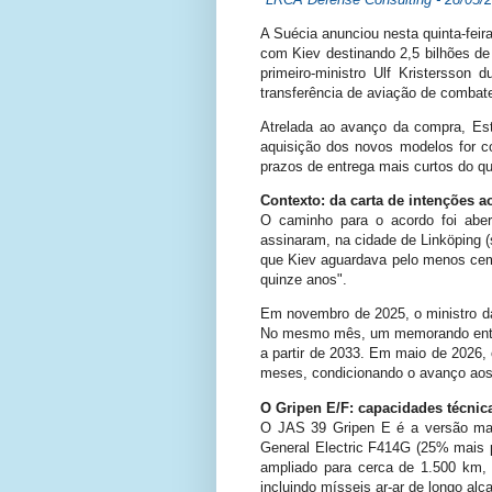
A Suécia anunciou nesta quinta-feir
com Kiev destinando 2,5 bilhões de
primeiro-ministro Ulf Kristersson
transferência de aviação de combate
Atrelada ao avanço da compra, Es
aquisição dos novos modelos for c
prazos de entrega mais curtos do q
Contexto: da carta de intenções a
O caminho para o acordo foi aber
assinaram, na cidade de Linköping 
que Kiev aguardava pelo menos cem
quinze anos".
Em novembro de 2025, o ministro da
No mesmo mês, um memorando entre 
a partir de 2033. Em maio de 2026,
meses, condicionando o avanço aos 
O Gripen E/F: capacidades técnic
O JAS 39 Gripen E é a versão mai
General Electric F414G (25% mais p
ampliado para cerca de 1.500 km,
incluindo mísseis ar-ar de longo al