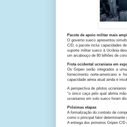
Pacote de apoio militar mais amp
O governo sueco apresentou simulta
C/D, o pacote inclui capacidades d
suporte militar sueco à Ucrânia de
um arcabouço de 80 bilhões de coro
Frota ocidental ucraniana em ex
Os Gripen serão integrados a uma
fornecimento norte-americano e h
capacidade aérea atual ainda é insuf
A perspectiva de pilotos ucranian
"o único caça pelo qual abriria mã
ucranianos em solo sueco foram di
Próximas etapas
A formalização do contrato de comp
como o principal fator determinante
A entrega dos primeiros Gripen C/D