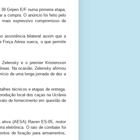
S 39 Gripen E/F numa primeira etapa,
 a compra. O anúncio foi feito pelo
a o mais expressivo compromisso de
assistência bilateral assim que a
a Força Aérea sueca, o que permite
 Zelensky e o premier Kristersson
éreas. Na ocasião, Zelensky afirmou
ício de uma longa jornada de dez a
alhes técnicos e etapas de entrega.
rodução local dos caças na Ucrânia
trato de fornecimento em questão de
a ativa (AESA) Raven ES-05, motor
a eletrônica. O raio de combate foi
ontos de fixação para armamentos,