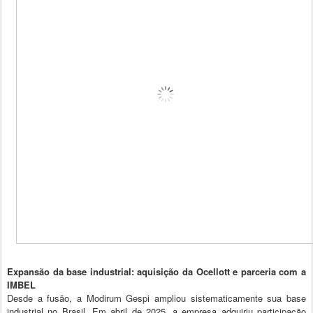
Expansão da base industrial: aquisição da Ocellott e parceria com a
IMBEL
Desde a fusão, a Modirum Gespi ampliou sistematicamente sua base
industrial no Brasil. Em abril de 2025, a empresa adquiriu participação