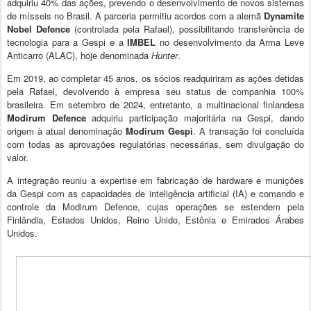
adquiriu 40% das ações, prevendo o desenvolvimento de novos sistemas
de mísseis no Brasil. A parceria permitiu acordos com a alemã
Dynamite
Nobel Defence
(controlada pela Rafael), possibilitando transferência de
tecnologia para a Gespi e a
IMBEL
no desenvolvimento da Arma Leve
Anticarro (ALAC), hoje denominada
Hunter
.
Em 2019, ao completar 45 anos, os sócios readquiriram as ações detidas
pela Rafael, devolvendo à empresa seu status de companhia 100%
brasileira. Em setembro de 2024, entretanto, a multinacional finlandesa
Modirum Defence
adquiriu participação majoritária na Gespi, dando
origem à atual denominação
Modirum Gespi
. A transação foi concluída
com todas as aprovações regulatórias necessárias, sem divulgação do
valor.
A integração reuniu a expertise em fabricação de hardware e munições
da Gespi com as capacidades de inteligência artificial (IA) e comando e
controle da Modirum Defence, cujas operações se estendem pela
Finlândia, Estados Unidos, Reino Unido, Estônia e Emirados Árabes
Unidos.