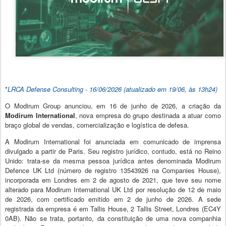
*
LRCA Defense Consulting - 16/
06/2026 (atualizado em 19/06, às 13h24)
O Modirum Group anunciou, em 16 de junho de 2026, a criação da
Modirum International
, nova empresa do grupo destinada a atuar como
braço global de vendas, comercialização e logística de defesa.
A Modirum International foi anunciada em comunicado de imprensa
divulgado a partir de Paris. Seu registro jurídico, contudo, está no Reino
Unido: trata-se da mesma pessoa jurídica antes denominada Modirum
Defence UK Ltd (número de registro 13543926 na Companies House),
incorporada em Londres em 2 de agosto de 2021, que teve seu nome
alterado para Modirum International UK Ltd por resolução de 12 de maio
de 2026, com certificado emitido em 2 de junho de 2026. A sede
registrada da empresa é em Tallis House, 2 Tallis Street, Londres (EC4Y
0AB). Não se trata, portanto, da constituição de uma nova companhia