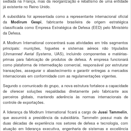
sediada na França, mas da reorganização e rebatismo de uma entidade
já existente no Reino Unido.
A subsidiária foi apresentada como a representante internacional oficial
da
Modirum Gespi
, fabricante brasileira de origem estratégica
classificada como Empresa Estratégica de Defesa (EED) pelo Ministério
da Defesa.
A Modirum International concentrará suas atividades em três segmentos
principais: munições, foguetes e sistemas aéreos não tripulados
(
Unmanned Aerial Systems
, UAS), incluindo componentes e matérias-
primas para fabricação de produtos de defesa. A empresa funcionará
como plataforma de intermediação comercial, responsável por estruturar
transações, assegurar o abastecimento e garantir entregas a mercados
internacionais em conformidade com as regulamentações vigentes.
Segundo o comunicado do grupo, a nova estrutura fortalece a capacidade
de oferecer soluções respaldadas diretamente pelo fabricante aos
parceiros globais, mantendo aderência às normas internacionais de
controle de exportações.
A liderança da Modirum International ficará a cargo de
Jussi Tammelin
,
que assumirá a presidência da subsidiária. Tammelin possui mais de
duas décadas de experiência nos setores de defesa e tecnologia, com
atuação em liderança executiva, engenharia de sistemas e excelência