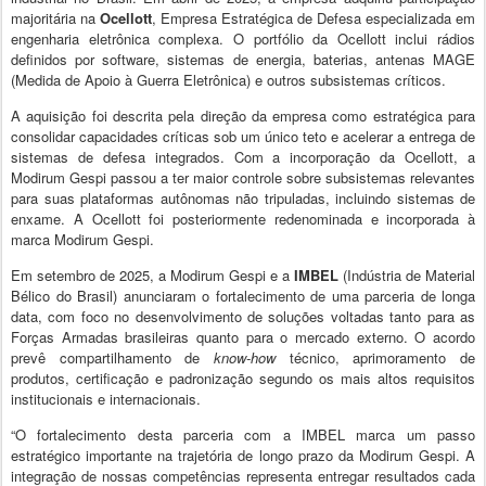
majoritária na
Ocellott
, Empresa Estratégica de Defesa especializada em
engenharia eletrônica complexa. O portfólio da Ocellott inclui rádios
definidos por software, sistemas de energia, baterias, antenas MAGE
(Medida de Apoio à Guerra Eletrônica) e outros subsistemas críticos.
A aquisição foi descrita pela direção da empresa como estratégica para
consolidar capacidades críticas sob um único teto e acelerar a entrega de
sistemas de defesa integrados. Com a incorporação da Ocellott, a
Modirum Gespi passou a ter maior controle sobre subsistemas relevantes
para suas plataformas autônomas não tripuladas, incluindo sistemas de
enxame. A Ocellott foi posteriormente redenominada e incorporada à
marca Modirum Gespi.
Em setembro de 2025, a Modirum Gespi e a
IMBEL
(Indústria de Material
Bélico do Brasil) anunciaram o fortalecimento de uma parceria de longa
data, com foco no desenvolvimento de soluções voltadas tanto para as
Forças Armadas brasileiras quanto para o mercado externo. O acordo
prevê compartilhamento de
know-how
técnico, aprimoramento de
produtos, certificação e padronização segundo os mais altos requisitos
institucionais e internacionais.
“O fortalecimento desta parceria com a IMBEL marca um passo
estratégico importante na trajetória de longo prazo da Modirum Gespi. A
integração de nossas competências representa entregar resultados cada