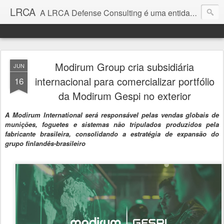
LRCA
A LRCA Defense Consulting é uma entidade sem fins lucrativos que se dedica a produzir e divulgar notícias e análises sobre as Empresas de Defesa. Não somos jornalistas e nem este é um blog jornalístico.
Modirum Group cria subsidiária
JUN
internacional para comercializar portfólio
16
da Modirum Gespi no exterior
A Modirum International será responsável pelas vendas globais de
munições, foguetes e sistemas não tripulados produzidos pela
fabricante brasileira, consolidando a estratégia de expansão do
grupo finlandês-brasileiro