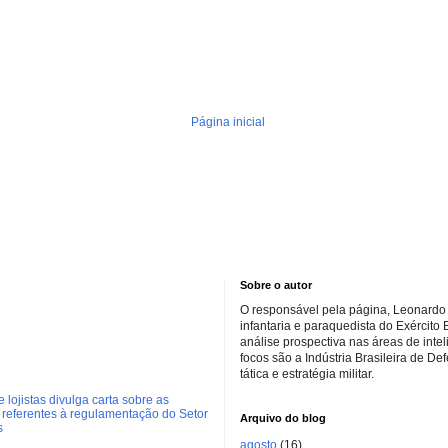
Página inicial
Sobre o autor
O responsável pela página, Leonardo 
infantaria e paraquedista do Exército 
análise prospectiva nas áreas de inte
focos são a Indústria Brasileira de De
tática e estratégia militar.
 lojistas divulga carta sobre as
referentes à regulamentação do Setor
Arquivo do blog
s
agosto
(16)