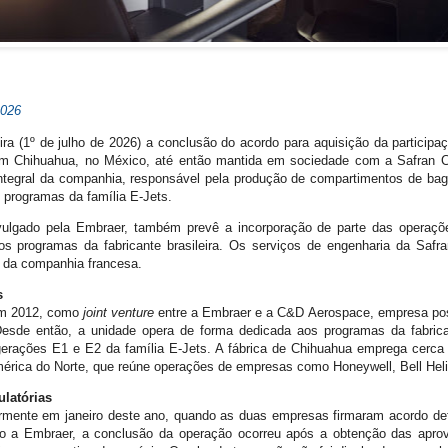
2026
ira (1º de julho de 2026) a conclusão do acordo para aquisição da partici
 em Chihuahua, no México, até então mantida em sociedade com a Safran C
e integral da companhia, responsável pela produção de compartimentos de b
 programas da família E-Jets.
ulgado pela Embraer, também prevê a incorporação de parte das operaçõ
os programas da fabricante brasileira. Os serviços de engenharia da Safr
 da companhia francesa.
s
a em 2012, como
joint venture
entre a Embraer e a C&D Aerospace, empresa post
esde então, a unidade opera de forma dedicada aos programas da fabricante
erações E1 e E2 da família E-Jets. A fábrica de Chihuahua emprega cerca
mérica do Norte, que reúne operações de empresas como Honeywell, Bell Helic
latórias
armente em janeiro deste ano, quando as duas empresas firmaram acordo defi
o a Embraer, a conclusão da operação ocorreu após a obtenção das aprov