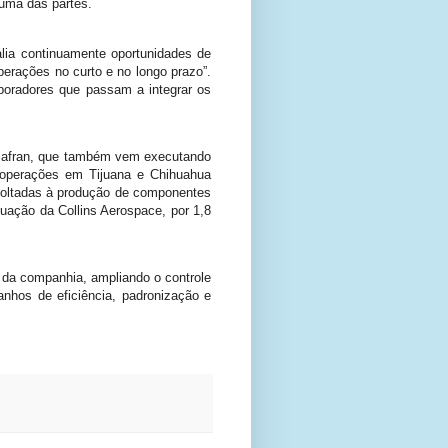
huma das partes.
ia continuamente oportunidades de
erações no curto e no longo prazo”.
boradores que passam a integrar os
 Safran, que também vem executando
operações em Tijuana e Chihuahua
 voltadas à produção de componentes
uação da Collins Aerospace, por 1,8
l da companhia, ampliando o controle
anhos de eficiência, padronização e