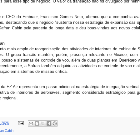
 para esse tipo de negócio. O valor da transação não foi divulgado por nen
te e CEO da Embraer, Francisco Gomes Neto, afirmou que a companhia aval
tas, destacando que o negócio “sustenta nossa estratégia de expansão das op
fran Cabin pela parceria de longa data e deu boas-vindas aos novos cola
ran
nto mais amplo de reorganização das atividades de interiores de cabine da
s. O grupo francês mantém, porém, presença relevante no México, com 
 de pouso e sistemas de controle de voo, além de duas plantas em Querétaro
ntemente, a Safran também adquiriu as atividades de controle de voo e at
osição em sistemas de missão crítica.
l da EZ Air representa um passo adicional na estratégia de integração vertica
tiva de interiores de aeronaves, segmento considerado estratégico para g
 regional.
, 2026
ran Cabin