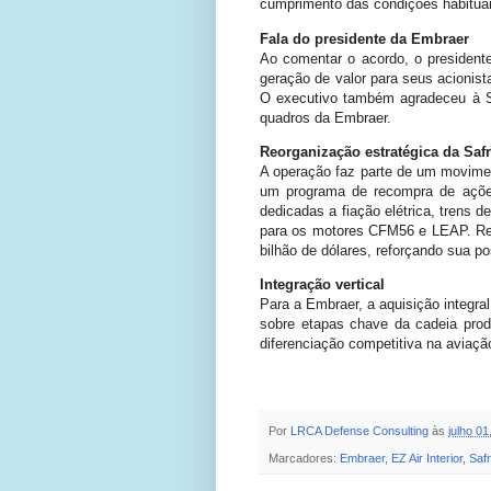
cumprimento das condições habituais
Fala do presidente da Embraer
Ao comentar o acordo, o presiden
geração de valor para seus acionis
O executivo também agradeceu à Sa
quadros da Embraer.
Reorganização estratégica da Saf
A operação faz parte de um movime
um programa de recompra de açõe
dedicadas a fiação elétrica, trens
para os motores CFM56 e LEAP. Rece
bilhão de dólares, reforçando sua p
Integração vertical
Para a Embraer, a aquisição integra
sobre etapas chave da cadeia produ
diferenciação competitiva na aviação
Por
LRCA Defense Consulting
às
julho 01
Marcadores:
Embraer
,
EZ Air Interior
,
Saf