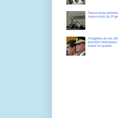
Taurus lança primei
marca início da 3ª g
A tragédia de ser mi
pensões miseráveis, 
entrar no quartel