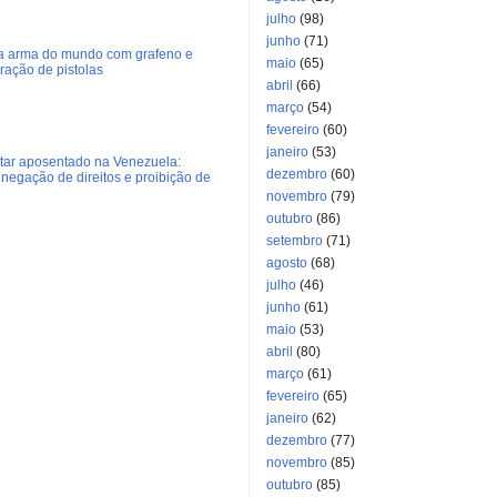
julho
(98)
junho
(71)
ra arma do mundo com grafeno e
maio
(65)
eração de pistolas
abril
(66)
março
(54)
fevereiro
(60)
janeiro
(53)
litar aposentado na Venezuela:
dezembro
(60)
negação de direitos e proibição de
novembro
(79)
outubro
(86)
setembro
(71)
agosto
(68)
julho
(46)
junho
(61)
maio
(53)
abril
(80)
março
(61)
fevereiro
(65)
janeiro
(62)
dezembro
(77)
novembro
(85)
outubro
(85)