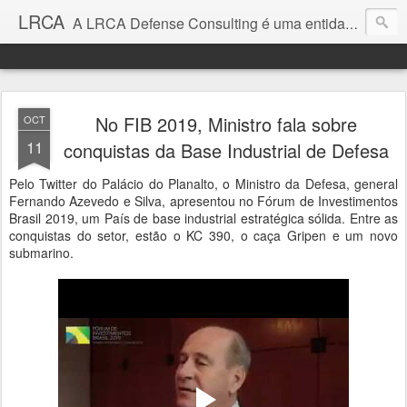
LRCA
A LRCA Defense Consulting é uma entidade sem fins lucrativos que se dedica a produzir e divulgar notícias e análises sobre as Empresas de Defesa. Não somos jornalistas e nem este é um blog jornalístico.
No FIB 2019, Ministro fala sobre
OCT
11
conquistas da Base Industrial de Defesa
Pelo Twitter do Palácio do Planalto, o Ministro da Defesa, general
Fernando Azevedo e Silva, apresentou no Fórum de Investimentos
Brasil 2019, um País de base industrial estratégica sólida. Entre as
conquistas do setor, estão o KC 390, o caça Gripen e um novo
submarino.