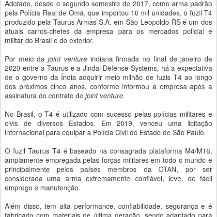
Adotado, desde o segundo semestre de 2017, como arma padrão
pela Polícia Real de Omã, que importou 10 mil unidades, o fuzil T4
produzido pela Taurus Armas S.A. em São Leopoldo-RS é um dos
atuais carros-chefes da empresa para os mercados policial e
militar do Brasil e do exterior.
Por meio da
joint venture
indiana firmada no final de janeiro de
2020 entre a Taurus e a Jindal Defense Systems, há a expectativa
de o governo da Índia adquirir meio milhão de fuzis T4 ao longo
dos próximos cinco anos, conforme informou a empresa após a
assinatura do contrato de
joint venture
.
No Brasil, o T4 é utilizado com sucesso pelas polícias militares e
civis de diversos Estados. Em 2019, venceu uma licitação
internacional para equipar a Polícia Civil do Estado de São Paulo.
O fuzil Taurus T4 é baseado na consagrada plataforma M4/M16,
amplamente empregada pelas forças militares em todo o mundo e
principalmente pelos países membros da OTAN, por ser
considerada uma arma extremamente confiável, leve, de fácil
emprego e manutenção.
Além disso, tem alta performance, confiabilidade, segurança e é
fabricado com materiais de última geração, sendo adaptado para