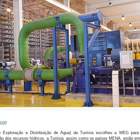
2020
xploração e Distribuição de Água) da Tunísia escolheu a WEG para r
ição dos recursos hídricos, a Tunísia, assim como os países MENA, estão e