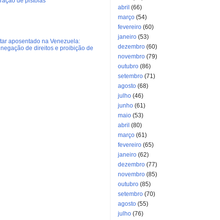
eração de pistolas
abril
(66)
março
(54)
fevereiro
(60)
janeiro
(53)
litar aposentado na Venezuela:
dezembro
(60)
negação de direitos e proibição de
novembro
(79)
outubro
(86)
setembro
(71)
agosto
(68)
julho
(46)
junho
(61)
maio
(53)
abril
(80)
março
(61)
fevereiro
(65)
janeiro
(62)
dezembro
(77)
novembro
(85)
outubro
(85)
setembro
(70)
agosto
(55)
julho
(76)