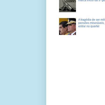
marca início da 3ª g
A tragédia de ser mi
pensões miseráveis, 
entrar no quartel