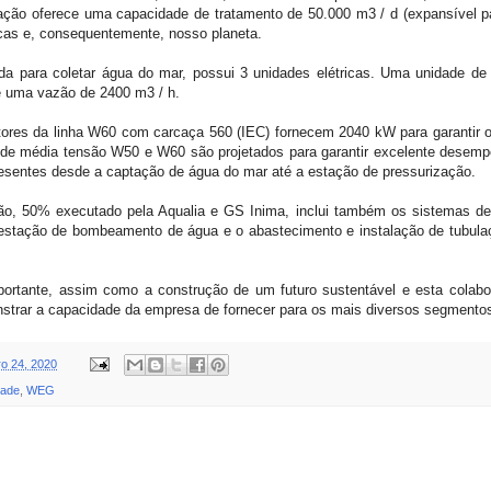
ação oferece uma capacidade de tratamento de 50.000 m3 / d (expansível par
icas e, consequentemente, nosso planeta.
da para coletar água do mar, possui 3 unidades elétricas. Uma unidade de 
 uma vazão de 2400 m3 / h.
otores da linha W60 com carcaça 560 (IEC) fornecem 2040 kW para garantir 
 de média tensão W50 e W60 são projetados para garantir excelente desempe
sentes desde a captação de água do mar até a estação de pressurização.
ão, 50% executado pela Aqualia e GS Inima, inclui também os sistemas de
 estação de bombeamento de água e o abastecimento e instalação de tubula
importante, assim como a construção de um futuro sustentável e esta col
strar a capacidade da empresa de fornecer para os mais diversos segmento
o 24, 2020
dade
,
WEG