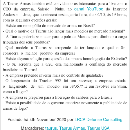
A Taurus Armas também está convidando os internautas para a live com o
canal YouTube
CEO da empresa, Salesio Nuhs, no
do Instrutor
Anderson Lima, que acontecerá nesta quarta-feira, dia 04/10, às 19 horas,
com as seguintes questões gerais:
- Existe um monopólio do mercado de armas no Brasil?
- Qual o motivo da Taurus não lançar mais modelos no mercado nacional?
- A Taurus poderia se mudar para o polo de Manaus para diminuir a carga
tributária dos seus produtos?
- Qual modelo a Taurus se arrepende de ter lançado e qual o Sr.
considera o melhor produto da empresa?
- Existe alguma solução para questão dos prazos homologação do Exército?
- O Sr. acredita que a G2C está melhorando a confiança do mercado
brasileiro na Taurus?
- A empresa pretende investir mais no controle de qualidade?
- O lançamento do Tracker 992 foi um sucesso; a empresa estuda
o lançamento de um modelo em 38/357? E um revólver em 9mm,
como a Ruger?
- A empresa se preparou para a liberação de calibres para o Brasil?
- Existe a possibilidade de o governo autorizar novamente a publicidade de
armas de fogo?
Postado há
4th November 2020
por
LRCA Defense Consulting
Marcadores:
taurus
Taurus Armas
Taurus USA