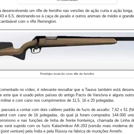
 desenvolvendo um rifle de ferrolho nas versões de ação curta e ação longa,
43 e 6,5, destinando-se à caça de javalis e outros animais de médio e grand
rcambiável com o rifle Remington.
Protótipo incial do novo rifle de ferrolho
comentado no vídeo, é relevante ressaltar que a Taurus também está desenv
e este que é usado pelos países do antigo Pacto de Varsóvia e alguns outro
 militar e com cano nos cumprimentos de 11,5, 16 e 20 polegadas.
ia passará a contar com dois calibres padrão de fuzis de assalto: 7,62 x 51 (
trol com cano de 16 polegadas, do qual já foram comprados 144.000 unid
errorismo e nas funções de linha de frente fronteiriça, chamada de Linha de
nas será suprido com os fuzis Kalashnikov AK-203 (versão mais moderna do 
(
joint venture
) pela Índia e pela Rússia na fábrica de munições Amethi.