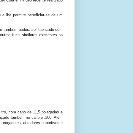
uel Cout em vídeo recente realizado
ue lhe permite beneficiar-se de um
que também poderá ser fabricado com
tros fuzis similares existentes no
utro, com cano de 11,5 polegadas e
ançado também no calibre .300. Além
 caçadores, atiradores esportivos e