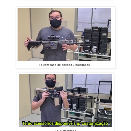
T4 com cano de apenas 9 polegadas
T4 customizado