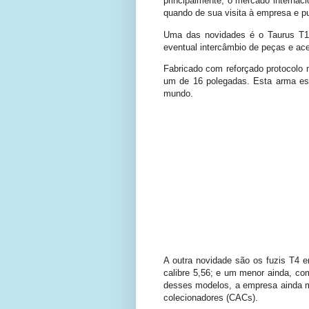
principalmente, o mercado internac
quando de sua visita à empresa e 
Uma das novidades é o Taurus T10,
eventual intercâmbio de peças e a
Fabricado com reforçado protocolo 
um de 16 polegadas. Esta arma est
mundo.
A outra novidade são os fuzis T4 
calibre 5,56; e um menor ainda, co
desses modelos, a empresa ainda mo
colecionadores (CACs).