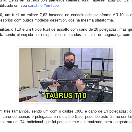
ional. Estas armas, nos dois primeiros calibres, foram apresentadas por Sam
publicado em seu
canal no YouTube
.
 um fuzil no calibre 7,62 baseado na conceituada plataforma AR-10, o q
cessórios com outros modelos desenvolvidos na mesma plataforma.
militar, o T10 é um típico fuzil de assalto com cano de 20 polegadas, mas 
á sendo planejada para disputar os mercados militar e de segurança com ou
em três tamanhos, sendo um com o calibre .300, e cano de 14 polegadas; o
m cano de apenas 9 polegadas e no calibre 5,56, podendo este último ser l
strou um T4 tradicional que foi parcialmente customizado, bem ao gosto de