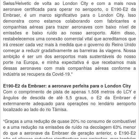
Swiss/Helvetic de volta ao London City e com a mais nova
aeronave certificada para operar no aeroporto, o E190-E2 da
Embraer, é um marco significativo para o London City. Isso
demonstra como estamos colaborando com fabricantes e
companhias aéreas para trazer aeronaves com baixo nível de
emissões e baixo ruído ao nosso aeroporto. Além disso,
restabelecemos uma conexão comercial vital que acreditamos que
irá crescer cada vez mais à medida que o governo do Reino Unido
começar a reduzir gradativamente as barreiras às viagens. Nossa
ambição é ser um dos aeroportos mais sustentáveis do nosso
porte na Europa, e minha expectativa é que recebamos mais
dessas aeronaves com mais companhias aéreas conforme a
indústria se recupera da Covid-19."
E190-E2 da Embraer: a aeronave perfeita para o London City
Com o comprimento de pista de apenas 1.508 metros do LCY e
ângulos de descida de até 5,5 graus, o E2 da Embraer é
extermanente adequado para operações no lendário aeroporto
localizado ao lado do rio Tâmisa.
“Graças a uma redução de quase 20% no consumo de combustível
e a uma redução na emissões de ruído na decolagem 63% menor
do que a aeronave da Embraer de geração anterior, o E190-E2
não só oferece reduções significativas nas emissões, mas também