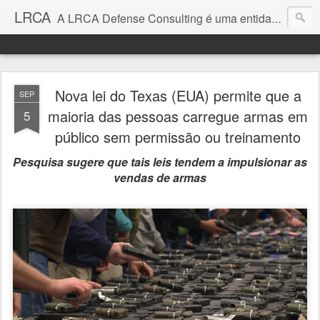
LRCA
A LRCA Defense Consulting é uma entidade sem fins lucrativos que se dedica a produzir e divulgar notícias e análises sobre as Empresas de Defesa. Não somos jornalistas e nem este é um blog jornalístico.
Nova lei do Texas (EUA) permite que a
SEP
maioria das pessoas carregue armas em
5
público sem permissão ou treinamento
Pesquisa sugere que tais leis tendem a impulsionar as
vendas de armas