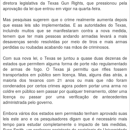
diretora legislativa da Texas Gun Rights, que pressionou pela
aprovação da lei que entrou em vigor na quarta-feira.
Mas pesquisas sugerem que o crime realmente aumenta depois
que essas leis são implementadas. E as autoridades do Texas,
incluindo muitos que se manifestaram contra a nova medida,
temem que ter mais pessoas andando armadas levará a mais
desavenças sendo resolvidas por meio de tiros e mais armas
perdidas ou roubadas acabando nas mãos de criminosos.
Com sua nova lei, o Texas se juntou a quase duas dezenas de
estados que permitem alguma forma de porte não regulamentado
de armas de fogo. O Texas já permitiu que rifles fossem
transportados em público sem licença. Mas, alguns dias atrás, a
maioria dos texanos com 21 anos ou mais que não foram
condenados por certos crimes agora podem portar uma arma no
coldre em público sem passar por qualquer treinamento, obter uma
licença ou passar por uma verificação de antecedentes
administrada pelo governo.
Embora vários dos estados sem permissão tenham aprovado suas
leis este ano e os pesquisadores digam que é necessário mais
tempo para estudar completamente o impacto de tais medidas,
Sven Smith, um professor assistente de sociologia da Universidade