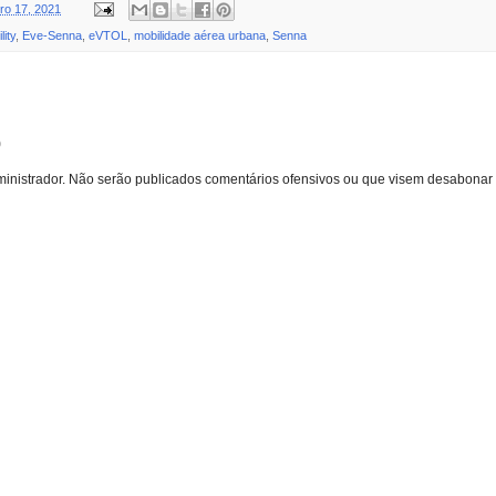
o 17, 2021
ity
,
Eve-Senna
,
eVTOL
,
mobilidade aérea urbana
,
Senna
o
inistrador. Não serão publicados comentários ofensivos ou que visem desabonar 