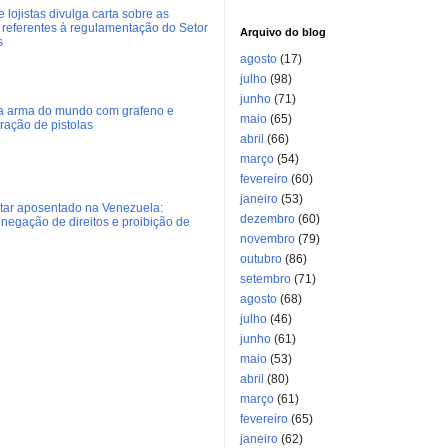
 lojistas divulga carta sobre as
referentes à regulamentação do Setor
Arquivo do blog
s
agosto
(17)
julho
(98)
junho
(71)
ra arma do mundo com grafeno e
maio
(65)
eração de pistolas
abril
(66)
março
(54)
fevereiro
(60)
janeiro
(53)
litar aposentado na Venezuela:
dezembro
(60)
negação de direitos e proibição de
novembro
(79)
outubro
(86)
setembro
(71)
agosto
(68)
julho
(46)
junho
(61)
maio
(53)
abril
(80)
março
(61)
fevereiro
(65)
janeiro
(62)