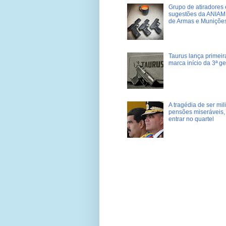
Grupo de atiradores e
sugestões da ANIAM 
de Armas e Muniçõe
Taurus lança primei
marca início da 3ª g
A tragédia de ser mi
pensões miseráveis, 
entrar no quartel