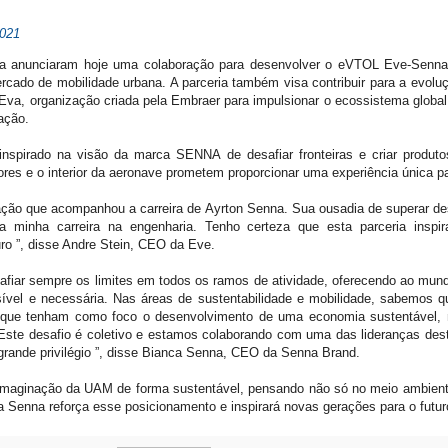
2021
na anunciaram hoje uma colaboração para desenvolver o eVTOL Eve-Senna.
rcado de mobilidade urbana. A parceria também visa contribuir para a evoluç
va, organização criada pela Embraer para impulsionar o ecossistema global
ação.
spirado na visão da marca SENNA de desafiar fronteiras e criar produto
cores e o interior da aeronave prometem proporcionar uma experiência única p
eração que acompanhou a carreira de Ayrton Senna. Sua ousadia de superar de
ara minha carreira na engenharia. Tenho certeza que esta parceria inspi
uro ”, disse Andre Stein, CEO da Eve.
iar sempre os limites em todos os ramos de atividade, oferecendo ao mun
ível e necessária. Nas áreas de sustentabilidade e mobilidade, sabemos q
 que tenham como foco o desenvolvimento de uma economia sustentável, 
ste desafio é coletivo e estamos colaborando com uma das lideranças dest
ande privilégio ”, disse Bianca Senna, CEO da Senna Brand.
reimaginação da UAM de forma sustentável, pensando não só no meio ambien
 Senna reforça esse posicionamento e inspirará novas gerações para o futuro