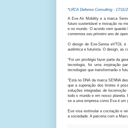
*
LRCA Defense Consulting - 17/11/
A Eve Air Mobility e a marca Sen
futuro sustentável e inovação no me
e no mundo. O acordo vem quando E
comemora seu primeiro ano de oper
O design de Eve-Senna eVTOL é in
autêntica e futurista. O design, as 
“Foi um privilégio fazer parte da g
tecnologia, foi uma inspiração p
tecnologias que transformarão o fut
“Está no DNA da marca SENNA desaf
que a superação dos limites é poss
soluções integradas de locomoção
todo o mundo e em nosso planeta. E
se a uma empresa como Eva é um gr
Eve visa estimular a cocriação e 
a sociedade. A parceria com a Marca