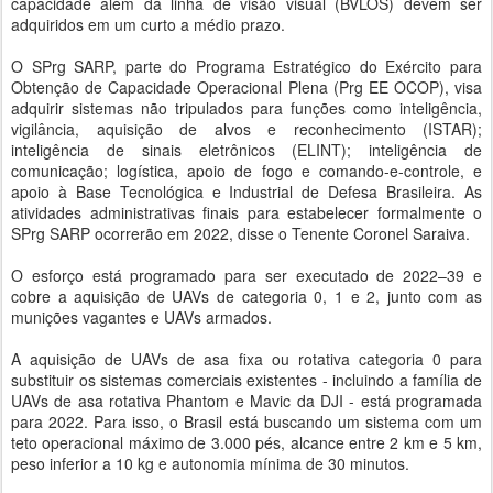
capacidade além da linha de visão visual (BVLOS) devem ser
adquiridos em um curto a médio prazo.
O SPrg SARP, parte do Programa Estratégico do Exército para
Obtenção de Capacidade Operacional Plena (Prg EE OCOP), visa
adquirir sistemas não tripulados para funções como inteligência,
vigilância, aquisição de alvos e reconhecimento (ISTAR);
inteligência de sinais eletrônicos (ELINT); inteligência de
comunicação; logística, apoio de fogo e comando-e-controle, e
apoio à Base Tecnológica e Industrial de Defesa Brasileira. As
atividades administrativas finais para estabelecer formalmente o
SPrg SARP ocorrerão em 2022, disse o Tenente Coronel Saraiva.
O esforço está programado para ser executado de 2022–39 e
cobre a aquisição de UAVs de categoria 0, 1 e 2, junto com as
munições vagantes e UAVs armados.
A aquisição de UAVs de asa fixa ou rotativa categoria 0 para
substituir os sistemas comerciais existentes - incluindo a família de
UAVs de asa rotativa Phantom e Mavic da DJI - está programada
para 2022. Para isso, o Brasil está buscando um sistema com um
teto operacional máximo de 3.000 pés, alcance entre 2 km e 5 km,
peso inferior a 10 kg e autonomia mínima de 30 minutos.