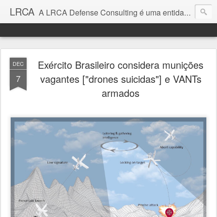
LRCA
A LRCA Defense Consulting é uma entidade sem fins lucrativos que se dedica a produzir e divulgar notícias e análises sobre as Empresas de Defesa. Não somos jornalistas e nem este é um blog jornalístico.
Exército Brasileiro considera munições
DEC
vagantes ["drones suicidas"] e VANTs
7
armados