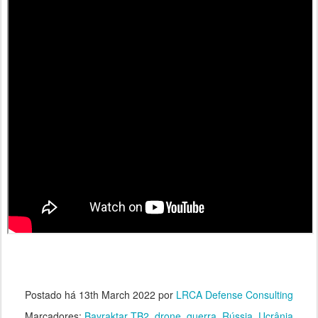
Postado há
13th March 2022
por
LRCA Defense Consulting
Marcadores:
Bayraktar TB2
drone
guerra
Rússia
Ucrânia