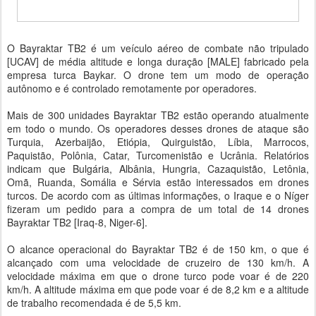
O Bayraktar TB2 é um veículo aéreo de combate não tripulado
[UCAV] de média altitude e longa duração [MALE] fabricado pela
empresa turca Baykar. O drone tem um modo de operação
autônomo e é controlado remotamente por operadores.
Mais de 300 unidades Bayraktar TB2 estão operando atualmente
em todo o mundo. Os operadores desses drones de ataque são
Turquia, Azerbaijão, Etiópia, Quirguistão, Líbia, Marrocos,
Paquistão, Polônia, Catar, Turcomenistão e Ucrânia. Relatórios
indicam que Bulgária, Albânia, Hungria, Cazaquistão, Letônia,
Omã, Ruanda, Somália e Sérvia estão interessados ​​em drones
turcos. De acordo com as últimas informações, o Iraque e o Níger
fizeram um pedido para a compra de um total de 14 drones
Bayraktar TB2 [Iraq-8, Niger-6].
O alcance operacional do Bayraktar TB2 é de 150 km, o que é
alcançado com uma velocidade de cruzeiro de 130 km/h. A
velocidade máxima em que o drone turco pode voar é de 220
km/h. A altitude máxima em que pode voar é de 8,2 km e a altitude
de trabalho recomendada é de 5,5 km.