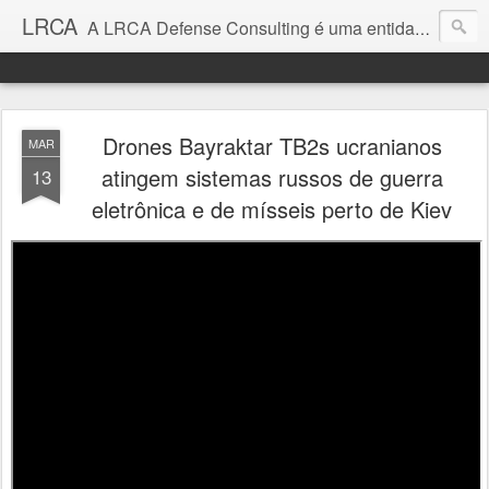
LRCA
A LRCA Defense Consulting é uma entidade sem fins lucrativos que se dedica a produzir e divulgar notícias e análises sobre as Empresas de Defesa. Não somos jornalistas e nem este é um blog jornalístico.
Drones Bayraktar TB2s ucranianos
MAR
atingem sistemas russos de guerra
13
eletrônica e de mísseis perto de Kiev