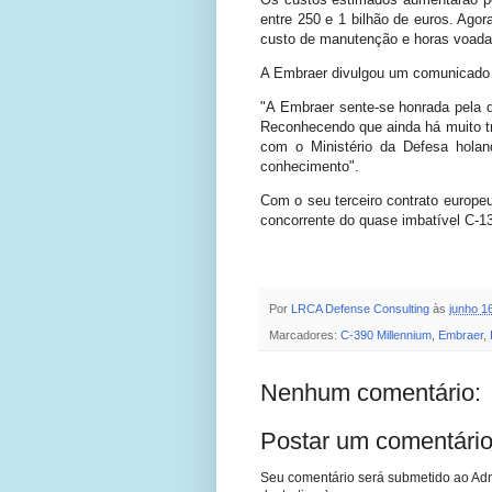
entre 250 e 1 bilhão de euros. Agor
custo de manutenção e horas voada
A Embraer divulgou um comunicado n
"A Embraer sente-se honrada pela d
Reconhecendo que ainda há muito t
com o Ministério da Defesa holan
conhecimento".
Com o seu terceiro contrato europe
concorrente do quase imbatível C-1
Por
LRCA Defense Consulting
às
junho 1
Marcadores:
C-390 Millennium
,
Embraer
,
Nenhum comentário:
Postar um comentári
Seu comentário será submetido ao Adm