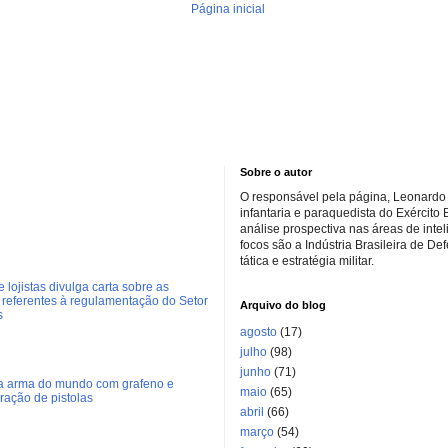
Página inicial
Sobre o autor
O responsável pela página, Leonardo 
infantaria e paraquedista do Exército 
análise prospectiva nas áreas de inte
focos são a Indústria Brasileira de De
tática e estratégia militar.
 lojistas divulga carta sobre as
referentes à regulamentação do Setor
Arquivo do blog
s
agosto
(17)
julho
(98)
junho
(71)
ra arma do mundo com grafeno e
maio
(65)
eração de pistolas
abril
(66)
março
(54)