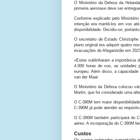
O Ministério da Defesa da Holanda
primeira aeronave deve ser entregu
Conforme explicado pelo Ministério
intenção era mantê-los em voo até
disponibilidade. Decidiu-se, portanto
O secretário de Estado Christoph
plano original era adquirir quatro 
evacuações do Afeganistão em 2021 
«Estes sublinharam a importância d
4.000 horas de voo, as unidades 
europeu. Além disso, a capacidade 
van der Maat.
O Ministério da Defesa colocou vá
Martin, que foi considerado uma alte
O C-390M tem maior disponibilidade
C-390M já pode atender ao requisit
O C-390M também participará do C
aéreo. A incorporação do C-390M be
Custos
Os custos estimados aumentarão po