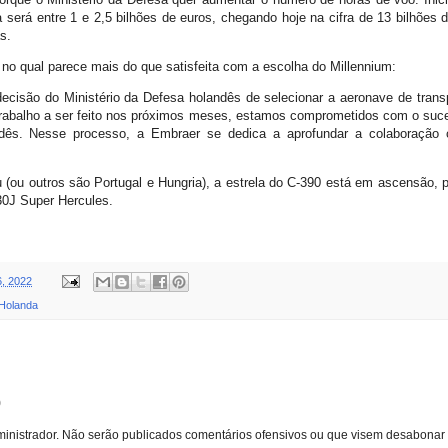
a será entre 1 e 2,5 bilhões de euros, chegando hoje na cifra de 13 bilhões 
s.
o qual parece mais do que satisfeita com a escolha do Millennium:
ecisão do Ministério da Defesa holandês de selecionar a aeronave de trans
rabalho a ser feito nos próximos meses, estamos comprometidos com o suc
dês. Nesse processo, a Embraer se dedica a aprofundar a colaboração c
u (ou outros são Portugal e Hungria), a estrela do C-390 está em ascensão,
30J Super Hercules.
6, 2022
Holanda
o
inistrador. Não serão publicados comentários ofensivos ou que visem desabonar 