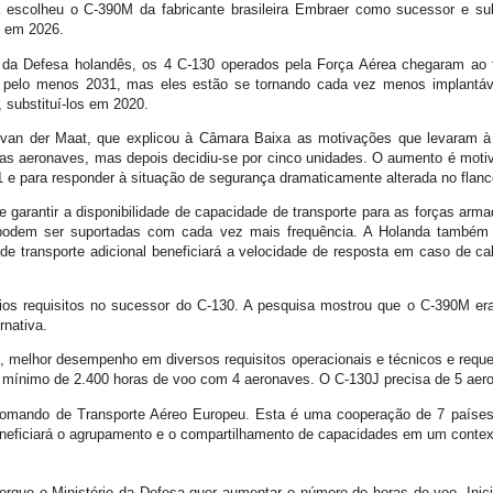
 escolheu o C-390M da fabricante brasileira Embraer como sucessor e su
e em 2026.
 da Defesa holandês, os 4 C-130 operados pela Força Aérea chegaram ao fi
 pelo menos 2031, mas eles estão se tornando cada vez menos implantávei
, substituí-los em 2020.
e van der Maat, que explicou à Câmara Baixa as motivações que levaram à
novas aeronaves, mas depois decidiu-se por cinco unidades. O aumento é mot
e para responder à situação de segurança dramaticamente alterada no flanc
e garantir a disponibilidade de capacidade de transporte para as forças ar
podem ser suportadas com cada vez mais frequência. A Holanda também co
de transporte adicional beneficiará a velocidade de resposta em caso de c
rios requisitos no sucessor do C-130. A pesquisa mostrou que o C-390M e
rnativa.
, melhor desempenho em diversos requisitos operacionais e técnicos e req
o mínimo de 2.400 horas de voo com 4 aeronaves. O C-130J precisa de 5 aero
omando de Transporte Aéreo Europeu. Esta é uma cooperação de 7 países 
neficiará o agrupamento e o compartilhamento de capacidades em um contex
rque o Ministério da Defesa quer aumentar o número de horas de voo. Inic