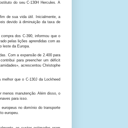
bstituto do seu C-130H Hercules. A
m de sua vida útil. Inicialmente, a
s ​​devido à diminuição da taxa de
 compra dos C-390, informou que o
ivado pelas lições aprendidas com as
o leste da Europa.
madas. Com a expansão de 2.400 para
ntribui para preencher um déficit
alamidades», acrescentou Christophe
ra melhor que o C-130J da Lockheed
uer menos manutenção. Além disso, o
naves para isso.
europeus no domínio do transporte
to europeu.
ialmente, os custos estimados eram