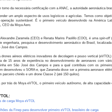
 torno da necessária certificação com a ANAC, a autoridade aeronáutica bras
nder um amplo espectro de usos logísticos e agrícolas. Temos como objetiv
 operação sustentável. É o primeiro veículo desenvolvido na América La
la, CEO da Moya Aero.
 Alexandre Zaramela (CEO) e Renata Marins Paolillo (COO), é uma
spin-off
(
e engenharia, pesquisa e desenvolvimento aeronáutico do Brasil, localizada
ão José dos Campos.
a drones aéreos elétricos inovadores de decolagem e pouso vertical (eVTOL) 
a de 15 anos de experiência no desenvolvimento de aeronaves com vários
vizinha em São José dos Campos e para a qual contribuiu com os primeir
desenvolveu o SORA-e, que Zaramela disse ser a primeira aeronave elétrica
 parceiro chinês e um drone Classe 2 (até 150 quilos).
á por trás do Moya eVTOL, o primeiro veículo autônomo, de alta capacidade 
VTOL:
nes de carga Moya eVTOL
hões da Finep para desenvolver primeiro eVTOL brasileiro de carga