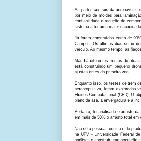
As partes centrais da aeronave, co
por meio de moldes para laminação
confiabilidade e redução de compo
sistema a ter uma maior capacidade 
Já foram construídos cerca de 90% 
Campos. Os últimos dias serão de
veículo. Ao mesmo tempo, as fiações
Mas há diferentes frentes de atuaç
está construindo um pequeno drone 
ajustes antes do primeiro voo.
Enquanto isso, os testes de trem d
aeropropulsiva, foram explorados v
Fluidos Computacional (CFD). O obj
plano da asa, a envergadura e a inc
Portanto, foi analisado o arrasto 
em mais de 50% o arrasto total em 
Não só o pessoal técnico e de prod
na UFV - Universidade Federal de V
análises e construir uma operação co