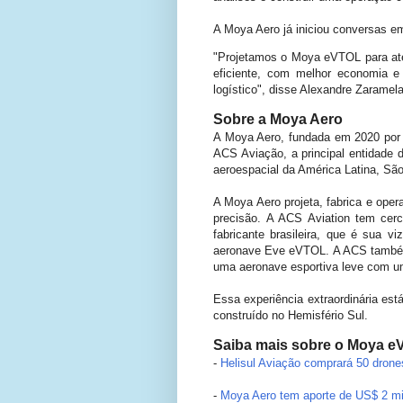
A Moya Aero já iniciou conversas em
"Projetamos o Moya eVTOL para ate
eficiente, com melhor economia e
logístico", disse Alexandre Zarame
Sobre a Moya Aero
A Moya Aero, fundada em 2020 por
ACS Aviação, a principal entidade d
aeroespacial da América Latina, S
A Moya Aero projeta, fabrica e oper
precisão. A ACS Aviation tem cerc
fabricante brasileira, que é sua 
aeronave Eve eVTOL. A ACS também 
uma aeronave esportiva leve com um
Essa experiência extraordinária est
construído no Hemisfério Sul.
Saiba mais sobre o Moya e
-
Helisul Aviação comprará 50 dro
-
Moya Aero tem aporte de US$ 2 mil