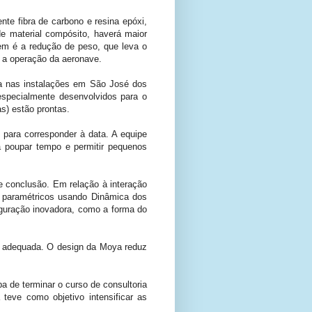
te fibra de carbono e resina epóxi,
e material compósito, haverá maior
em é a redução de peso, que leva o
o a operação da aeronave.
ura nas instalações em São José dos
specialmente desenvolvidos para o
s) estão prontas.
 para corresponder à data. A equipe
rá poupar tempo e permitir pequenos
e conclusão. Em relação à interação
s paramétricos usando Dinâmica dos
iguração inovadora, como a forma do
is adequada. O design da Moya reduz
 de terminar o curso de consultoria
 teve como objetivo intensificar as