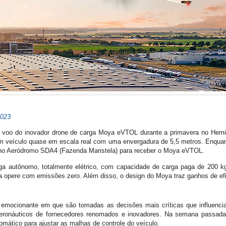
2023
o voo do inovador drone de carga Moya eVTOL durante a primavera no Hemis
 um veículo quase em escala real com uma envergadura de 5,5 metros. Enqua
s no Aeródromo SDA4 (Fazenda Maristela) para receber o Moya eVTOL.
 autônomo, totalmente elétrico, com capacidade de carga paga de 200 kg 
ga opere com emissões zero. Além disso, o design do Moya traz ganhos de efi
 emocionante em que são tomadas as decisões mais críticas que influencia
eronáuticos de fornecedores renomados e inovadores. Na semana passada, 
omático para ajustar as malhas de controle do veículo.