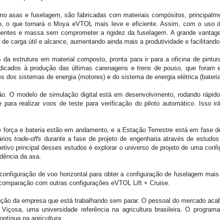
mo asas e fuselagem, são fabricadas com materiais compósitos, principalmen
, o que tornará o Moya eVTOL mais leve e eficiente. Assim, com o uso d
nentes e massa sem comprometer a rigidez da fuselagem. A grande vantag
de carga útil e alcance, aumentando ainda mais a produtividade e facilitand
da estrutura em material composto, pronta para ir para a oficina de pint
dicados à produção das últimas carenagens e trens de pouso, que foram e
 dos sistemas de energia (motores) e do sistema de energia elétrica (bateria
ão. O modelo de simulação digital está em desenvolvimento, rodando rápido
para realizar voos de teste para verificação do piloto automático. Isso i
e força e bateria estão em andamento, e a Estação Terrestre está em fase d
ários
trade-offs
durante a fase de projeto de engenharia através de estudo
etivo principal desses estudos é explorar o universo de projeto de uma conf
idência da asa.
da configuração de voo horizontal para obter a configuração de fuselagem ma
comparação com outras configurações eVTOL Lift + Cruise.
ução da empresa que está trabalhando sem parar. O pessoal do mercado acaba
içosa, uma universidade referência na agricultura brasileira. O programa
ntínua na agricultura.