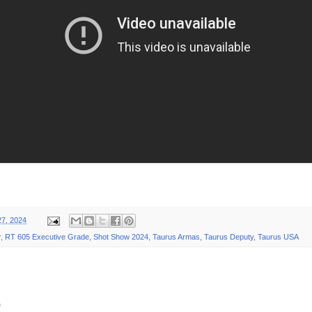
27, 2024
r
,
RT 605 Executive Grade
,
Shot Show 2024
,
Taurus Armas
,
Taurus Deputy
,
Taurus USA
o