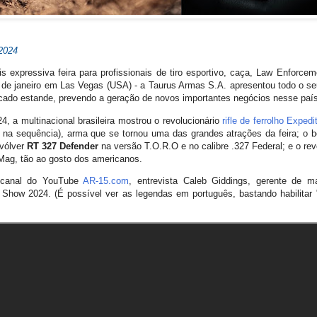
2024
xpressiva feira para profissionais de tiro esportivo, caça, Law Enforceme
6 de janeiro em Las Vegas (USA) - a Taurus Armas S.A. apresentou todo o seu
ado estande, prevendo a geração de novos importantes negócios nesse país
, a multinacional brasileira mostrou o revolucionário
rifle de ferrolho Expedi
 na sequência), arma que se tornou uma das grandes atrações da feira; o b
evólver
RT 327 Defender
na versão T.O.R.O e no calibre .327 Federal; e o re
7 Mag, tão ao gosto dos americanos.
o canal do YouTube
AR-15.com
, entrevista Caleb Giddings, gerente de 
ow 2024. (É possível ver as legendas em português, bastando habilitar "