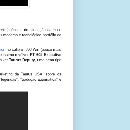
nt (agências de aplicação da lei) e
 moderno e tecnológico portfólio de
.
tion
no calibre .308 Win (pouco mais
elíssimo revólver
RT 605 Executive
vólver
Taurus Deputy
, uma arma tipo
marketing da Taurus USA, sobre os
legendas", "tradução automática" e