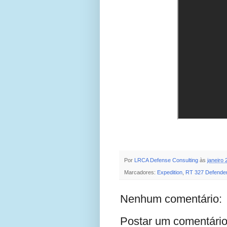
Por
LRCA Defense Consulting
às
janeiro 
Marcadores:
Expedition
,
RT 327 Defende
Nenhum comentário:
Postar um comentári