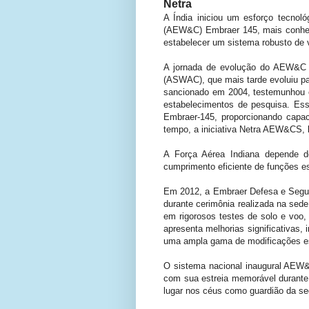
Netra
A Índia iniciou um esforço tecnoló
(AEW&C) Embraer 145, mais conhec
estabelecer um sistema robusto de v
A jornada de evolução do AEW&C da
(ASWAC), que mais tarde evoluiu p
sancionado em 2004, testemunhou 
estabelecimentos de pesquisa. Ess
Embraer-145, proporcionando capa
tempo, a iniciativa Netra AEW&CS, 
A Força Aérea Indiana depende d
cumprimento eficiente de funções e
Em 2012, a Embraer Defesa e Segu
durante cerimônia realizada na se
em rigorosos testes de solo e vo
apresenta melhorias significativas,
uma ampla gama de modificações es
O sistema nacional inaugural AEW&
com sua estreia memorável durante
lugar nos céus como guardião da se