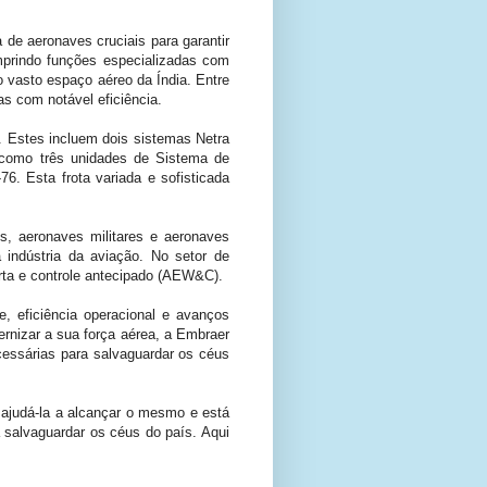
de aeronaves cruciais para garantir
prindo funções especializadas com
o vasto espaço aéreo da Índia. Entre
s com notável eficiência.
a. Estes incluem dois sistemas Netra
 como três unidades de Sistema de
6. Esta frota variada e sofisticada
os, aeronaves militares e aeronaves
 indústria da aviação. No setor de
rta e controle antecipado (AEW&C).
, eficiência operacional e avanços
ernizar a sua força aérea, a Embraer
cessárias para salvaguardar os céus
 ajudá-la a alcançar o mesmo e está
 salvaguardar os céus do país. Aqui