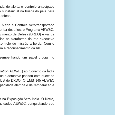
ada de alerta e controle antecipado
o substancial na busca do país para
 defesa.
Alerta e Controle Aerotransportado
rentar desafios, o Programa AEW&C,
vimento de Defesa (DRDO) e vários
os na plataforma do jato executivo
controle de missão a bordo. Com o
cia e reconhecimento da IAF.
esempenhando um papel crucial no
ntrol
(AEW&C) ao Governo da Índia
 que a aeronave passou com sucesso
elo CABS do DRDO. O EMB 145 AEW&C
acidade elétrica e de refrigeração e
 na Exposição Aero India. O Netra,
apacidades AEW&C, conquistando seu