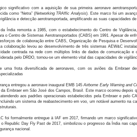
gico significativo com a aquisição de sua primeira aeronave aerotransport
ida como “Netra” (
Networking TRAffic Analysis
). Este marco foi um avanç
igilância e detecção aerotransportada, amplificando as suas capacidades de
 Índia remonta a 1985, com o estabelecimento do Centro de Vigilância, 
ara o Centro de Sistemas Aerotransportados (CABS) em 1991. Apesar de enf
esforços de colaboração entre CABS, Organização de Pesquisa e Desenvol
a colaboração levou ao desenvolvimento de três sistemas AEW&C instalad
cidade centrada na rede com múltiplos links de dados de comunicação e 
liderada pelo DRDO, tornou-se um elemento vital das capacidades de vigilân
e uma frota diversificada de aeronaves, com os aviões da Embraer d
specializadas
rança entregou a aeronave inaugural EMB 145
Airborne Early Warning and Co
de da Embraer em São José dos Campos, Brasil. Este marco ocorreu depois
o, atendendo aos padrões operacionais estabelecidos pela Embraer e p
 incluindo um sistema de reabastecimento em voo, um notável aumento na cap
truturais.
C foi formalmente entregue à IAF em 2017, firmando um marco significativo
 o Republic Day Fly Past de 2017, simbolizou o progresso da Índia nas c
gurança nacional.