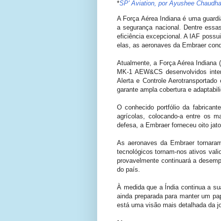
*
SP' Aviation, por Ayushee Chaudhar
A Força Aérea Indiana é uma guardi
a segurança nacional. Dentre ess
eficiência excepcional. A IAF possu
elas, as aeronaves da Embraer conq
Atualmente, a Força Aérea Indiana (
MK-1 AEW&CS desenvolvidos intern
Alerta e Controle Aerotransportado
garante ampla cobertura e adaptabil
O conhecido portfólio da fabricant
agrícolas, colocando-a entre os m
defesa, a Embraer forneceu oito ja
As aeronaves da Embraer tornaram-
tecnológicos tornam-nos ativos vali
provavelmente continuará a desempe
do país.
À medida que a Índia continua a su
ainda preparada para manter um pap
está uma visão mais detalhada da 