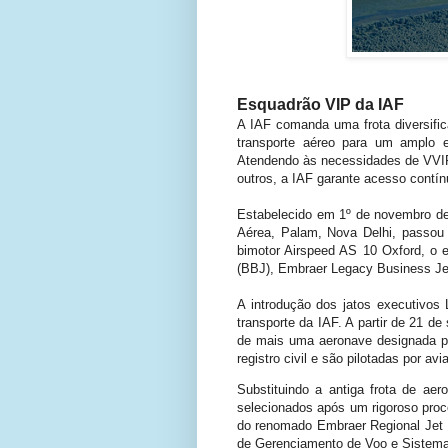
Esquadrão VIP da IAF
A IAF comanda uma frota diversific
transporte aéreo para um amplo es
Atendendo às necessidades de VVIPs
outros, a IAF garante acesso contín
Estabelecido em 1º de novembro de
Aérea, Palam, Nova Delhi, passou 
bimotor Airspeed AS 10 Oxford, o 
(BBJ), Embraer Legacy Business Jet
A introdução dos jatos executivo
transporte da IAF. A partir de 21 
de mais uma aeronave designada pa
registro civil e são pilotadas por avi
Substituindo a antiga frota de a
selecionados após um rigoroso proc
do renomado Embraer Regional Jet 1
de Gerenciamento de Voo e Sistema