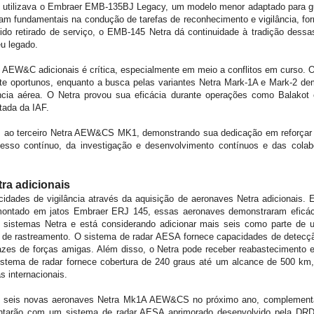
F utilizava o Embraer EMB-135BJ Legacy, um modelo menor adaptado para gu
ram fundamentais na condução de tarefas de reconhecimento e vigilância, for
o retirado de serviço, o EMB-145 Netra dá continuidade à tradição dessa
eu legado.
AEW&C adicionais é crítica, especialmente em meio a conflitos em curso. O
te oportunos, enquanto a busca pelas variantes Netra Mark-1A e Mark-2 d
ncia aérea. O Netra provou sua eficácia durante operações como Balakot
tada da IAF.
 ao terceiro Netra AEW&CS MK1, demonstrando sua dedicação em reforçar a
cesso contínuo, da investigação e desenvolvimento contínuos e das cola
ra adicionais
cidades de vigilância através da aquisição de aeronaves Netra adicionais.
montado em jatos Embraer ERJ 145, essas aeronaves demonstraram eficá
 sistemas Netra e está considerando adicionar mais seis como parte de u
s de rastreamento. O sistema de radar AESA fornece capacidades de detecçã
cazes de forças amigas. Além disso, o Netra pode receber reabastecimento 
stema de radar fornece cobertura de 240 graus até um alcance de 500 km, 
as internacionais.
de seis novas aeronaves Netra Mk1A AEW&CS no próximo ano, complementand
ntarão com um sistema de radar AESA aprimorado desenvolvido pela DR