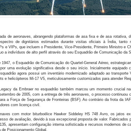
ada de aeronaves, abrangendo plataformas de asa fixa e de asa rotativa, ded
pectro de dignitários estimados durante visitas oficiais à Índia, tanto n
 e VIPs, que incluem o Presidente, Vice-Presidente, Primeiro Ministro e Ch
uo a indivíduos de alto perfil através do seu Esquadrão de Comunicação da 
 1947, o Esquadrão de Comunicação do Quartel-General Aéreo, estrategic
por uma evolução significativa desde o seu início. Inicialmente equipado
esquadrão agora possui um inventário modernizado adaptado ao transporte V
s e helicópteros Mi-17 V5, meticulosamente customizados para atender Req
s Legacy da Embraer no esquadrão também marcou um momento crucial n
de setembro de 2005, com a entrega de três aeronaves, o processo continuou
ra a Força de Segurança de Fronteiras (BSF). Ao contrário da frota da I
adores com licença civil.
eronaves com motor biturboélice Hawker Siddeley HS 748 Avro, os jatos e
esso de avaliação, devido à sua excepcional proposta de valor. Fabricados p
35, apresentam configuração interna sofisticada e recursos modernos de ca
 de Posicionamento Global.