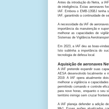
Antes da introdução do Netra, a IA
de inteligência. Estas aeronaves fo
IAF. Embora o EMB-135BJ tenha sid
IAF, garantindo a continuidade de s
A necessidade da IAF de aeronaves 
importância da manutenção e supor
melhorar as capacidades de vigilâ
Sistemas de Vigilância Aerotranspor
Em 2023, a IAF deu as boas-vindas
Isto sublinha a importância do su
tecnologia de defesa local.
Aquisição de aeronaves Net
A IAF pretende expandir suas capa
AESA desenvolvido localmente e 
2019. A IAF opera atualmente dois
melhorar a vigilância e capacidade
permitindo comando e controle efi
para nove horas, enquanto o seu si
território inimigo sem cruzar fronteir
A IAF planeja defender a adição 
Mk1. Esses aviões atualizados co