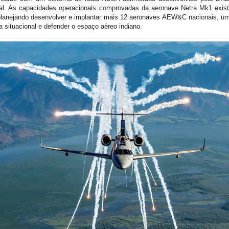
l. As capacidades operacionais comprovadas da aeronave Netra Mk1 exist
tá planejando desenvolver e implantar mais 12 aeronaves AEW&C nacionais, u
 situacional e defender o espaço aéreo indiano.