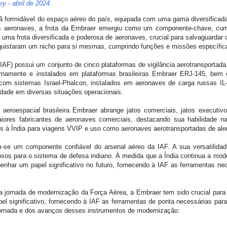
y - abril de 2024
ã formidável do espaço aéreo do país, equipada com uma gama diversificada 
as aeronaves, a frota da Embraer emergiu como um componente-chave, cum
i uma frota diversificada e poderosa de aeronaves, crucial para salvaguardar 
uistaram um nicho para si mesmas, cumprindo funções e missões específica
IAF) possui um conjunto de cinco plataformas de vigilância aerotransportad
amente e instalados em plataformas brasileiras Embraer ERJ-145, bem
 com sistemas Israel-Phalcon, instalados em aeronaves de carga russas IL-7
idade em diversas situações operacionais.
e aeroespacial brasileira Embraer abrange jatos comerciais, jatos executiv
aiores fabricantes de aeronaves comerciais, destacando sua habilidade na
tos à Índia para viagens VVIP e uso como aeronaves aerotransportadas de ale
se um componente confiável do arsenal aéreo da IAF. A sua versatilidade
osos para o sistema de defesa indiano. À medida que a Índia continua a mod
nhar um papel significativo no futuro, fornecendo à IAF as ferramentas ne
a jornada de modernização da Força Aérea, a Embraer tem sido crucial para
el significativo, fornecendo à IAF as ferramentas de ponta necessárias para
jornada e dos avanços desses instrumentos de modernização: