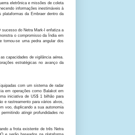
erra eletrônica e missões de coleta
necendo informações inestimáveis ​​à
s plataformas da Embraer dentro da
 sucesso do Netra Mark-I enfatiza a
emonstra o compromisso da Índia em
 e tornou-se uma pedra angular dos
s capacidades de vigilância aérea.
borações estratégicas no avanço da
 Equipadas com um sistema de radar
cia em operações como Balakot em
ma iniciativa de US$ 1 bilhão para
o e rastreamento para vários alvos,
em voo, duplicando a sua autonomia
permitindo atingir profundidades no
o a frota existente de três Netra
DO e serão baseados na plataforma