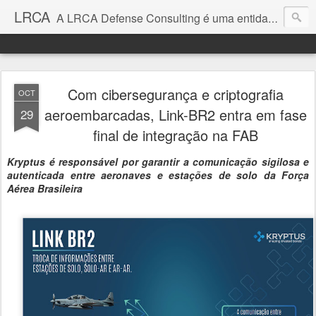
LRCA
A LRCA Defense Consulting é uma entidade sem fins lucrativos que se dedica a produzir e divulgar notícias e análises sobre as Empresas de Defesa. Não somos jornalistas e nem este é um blog jornalístico.
Com cibersegurança e criptografia
OCT
aeroembarcadas, Link-BR2 entra em fase
29
final de integração na FAB
Kryptus é responsável por garantir a comunicação sigilosa e
autenticada entre aeronaves e estações de solo da Força
Aérea Brasileira