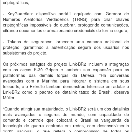
criptográficas;
- KeyGuardian: dispositivo portátil equipado com Gerador de
Números Aleatórios Verdadeiros (TRNG) para criar chaves
criptográficas impossíveis de quebrar, protegendo comunicações,
cifrando documentos e armazenando credenciais de forma segura;
- Tokens de segurança: fornecem uma camada adicional de
proteção, garantindo a autenticação segura dos usuários nos
subsistemas do projeto.
Os próximos estágios do projeto Link-BR2 incluem a integração
com os caças F-39 Gripen e também sua expansão para as
plataformas das demais forças da Defesa. “Há conversas
avançadas com a Marinha para integrar o sistema em seus
teleports, e o Exército também demonstrou interesse em adotar o
Link-BR2 como o padrão de datalink tático do Brasil”, observa
Müller.
“Quando atingir sua maturidade, o Link-BR2 será um dos datalinks
mais avançados e seguros do mundo, com capacidade de
comando e controle que colocará o Brasil na vanguarda da
tecnologia de guerra centrada em redes, com desenvolvimento
100% nacional, o que reitera o compromisso de todos os