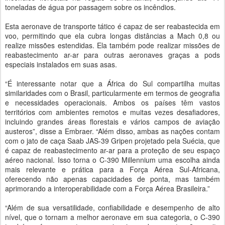
toneladas de água por passagem sobre os incêndios.
Esta aeronave de transporte tático é capaz de ser reabastecida em
voo, permitindo que ela cubra longas distâncias a Mach 0,8 ou
realize missões estendidas. Ela também pode realizar missões de
reabastecimento ar-ar para outras aeronaves graças a pods
especiais instalados em suas asas.
“É interessante notar que a África do Sul compartilha muitas
similaridades com o Brasil, particularmente em termos de geografia
e necessidades operacionais. Ambos os países têm vastos
territórios com ambientes remotos e muitas vezes desafiadores,
incluindo grandes áreas florestais e vários campos de aviação
austeros”, disse a Embraer. “Além disso, ambas as nações contam
com o jato de caça Saab JAS-39 Gripen projetado pela Suécia, que
é capaz de reabastecimento ar-ar para a proteção de seu espaço
aéreo nacional. Isso torna o C-390 Millennium uma escolha ainda
mais relevante e prática para a Força Aérea Sul-Africana,
oferecendo não apenas capacidades de ponta, mas também
aprimorando a interoperabilidade com a Força Aérea Brasileira.”
“Além de sua versatilidade, confiabilidade e desempenho de alto
nível, que o tornam a melhor aeronave em sua categoria, o C-390