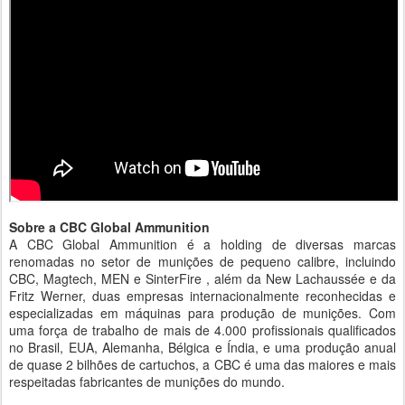
Sobre a CBC Global Ammunition
A CBC Global Ammunition é a holding de diversas marcas
renomadas no setor de munições de pequeno calibre, incluindo
CBC, Magtech, MEN e SinterFire , além da New Lachaussée e da
Fritz Werner, duas empresas internacionalmente reconhecidas e
especializadas em máquinas para produção de munições. Com
uma força de trabalho de mais de 4.000 profissionais qualificados
no Brasil, EUA, Alemanha, Bélgica e Índia, e uma produção anual
de quase 2 bilhões de cartuchos, a CBC é uma das maiores e mais
respeitadas fabricantes de munições do mundo.