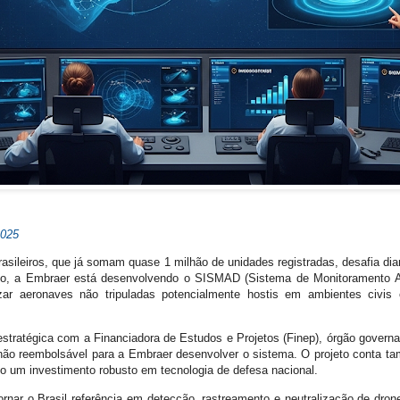
2025
rasileiros, que já somam quase 1 milhão de unidades registradas, desafia di
rio, a Embraer está desenvolvendo o SISMAD (Sistema de Monitoramento An
lizar aeronaves não tripuladas potencialmente hostis em ambientes civis
tratégica com a Financiadora de Estudos e Projetos (Finep), órgão govern
ão reembolsável para a Embraer desenvolver o sistema. O projeto conta t
do um investimento robusto em tecnologia de defesa nacional.
rnar o Brasil referência em detecção, rastreamento e neutralização de dron