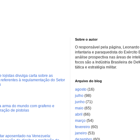
Sobre o autor
O responsável pela página, Leonardo 
infantaria e paraquedista do Exército 
análise prospectiva nas áreas de inte
focos são a Indústria Brasileira de De
tática e estratégia militar.
 lojistas divulga carta sobre as
referentes à regulamentação do Setor
Arquivo do blog
s
agosto
(16)
julho
(98)
junho
(71)
ra arma do mundo com grafeno e
maio
(65)
eração de pistolas
abril
(66)
março
(54)
fevereiro
(60)
janeiro
(53)
litar aposentado na Venezuela:
dezembro
(60)