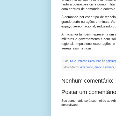
tanto a operações civis como militar
com centros de comando e controle
A demanda por esse tipo de tecnolo
grande porte ou ações criminais. A
espaço aéreo nacional, reduzindo vul
A iniciativa também representa um
militares e governamentais com sol
regional, impulsione exportações 
aéreas assimétricas.
Por
LRCA Defense Consulting
às
setembr
Marcadores:
anti-drone
,
drone
,
Embraer
,
Nenhum comentário:
Postar um comentári
Seu comentário será submetido ao Adm
destrutivas).