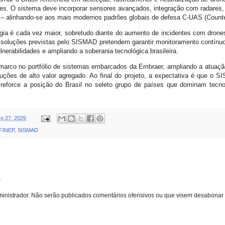
es. O sistema deve incorporar sensores avançados, integração com radares, in
 – alinhando-se aos mais modernos padrões globais de defesa C-UAS (
Count
gia é cada vez maior, sobretudo diante do aumento de incidentes com drone
s soluções previstas pelo SISMAD pretendem garantir monitoramento contínuo 
nerabilidades e ampliando a soberania tecnológica brasileira.
 marco no portfólio de sistemas embarcados da Embraer, ampliando a atuaç
uções de alto valor agregado. Ao final do projeto, a expectativa é que o 
e reforce a posição do Brasil no seleto grupo de países que dominam tecn
o 27, 2025
FINEP
,
SISMAD
o
inistrador. Não serão publicados comentários ofensivos ou que visem desabonar 