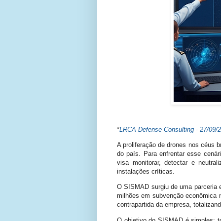
*
LRCA Defense Consulting - 27/
09/
A proliferação de drones nos céus b
do país. Para enfrentar esse cená
visa monitorar, detectar e neutra
instalações críticas.
O SISMAD surgiu de uma parceria es
milhões em subvenção econômica n
contrapartida da empresa, totalizan
O objetivo do SISMAD é simples: to