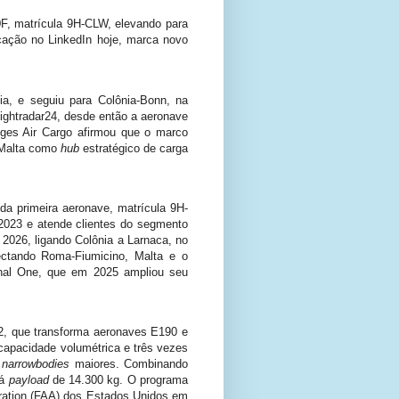
F, matrícula 9H-CLW, elevando para
icação no LinkedIn hoje, marca novo
a, e seguiu para Colônia-Bonn, na
ightradar24, desde então a aeronave
idges Air Cargo afirmou que o marco
e Malta como
hub
estratégico de carga
a primeira aeronave, matrícula 9H-
2023 e atende clientes do segmento
2026, ligando Colônia a Larnaca, no
ctando Roma-Fiumicino, Malta e o
nal One, que em 2025 ampliou seu
, que transforma aeronaves E190 e
capacidade volumétrica e três vezes
e
narrowbodies
maiores. Combinando
rá
payload
de 14.300 kg. O programa
tration (FAA) dos Estados Unidos em