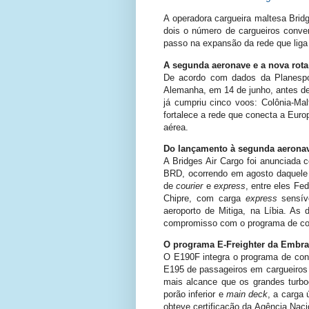
A operadora cargueira maltesa Bri
dois o número de cargueiros conver
passo na expansão da rede que liga a
A segunda aeronave e a nova rota
De acordo com dados da Planespot
Alemanha, em 14 de junho, antes de
já cumpriu cinco voos: Colônia-Mal
fortalece a rede que conecta a Euro
aérea.
Do lançamento à segunda aerona
A Bridges Air Cargo foi anunciada
BRD, ocorrendo em agosto daquele 
de
courier
e
express
, entre eles Fe
Chipre, com carga
express
sensív
aeroporto de Mitiga, na Líbia. A
compromisso com o programa de co
O programa E-Freighter da Embra
O E190F integra o programa de co
E195 de passageiros em cargueiros 
mais alcance que os grandes turb
porão inferior e
main deck
, a carga 
obteve certificação da Agência Nac