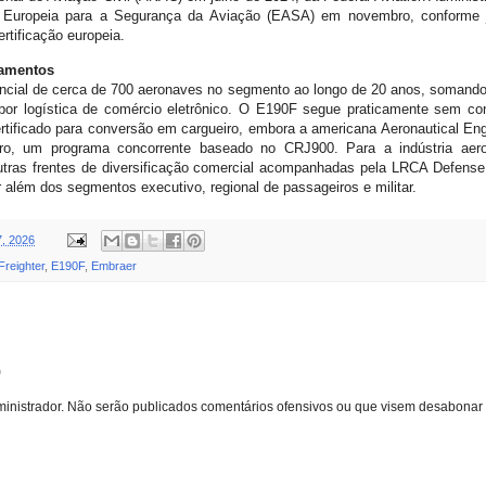
 Europeia para a Segurança da Aviação (EASA) em novembro, conforme 
rtificação europeia.
ramentos
cial de cerca de 700 aeronaves no segmento ao longo de 20 anos, somando 
or logística de comércio eletrônico. O E190F segue praticamente sem conc
certificado para conversão em cargueiro, embora a americana Aeronautical Engi
uro, um programa concorrente baseado no CRJ900. Para a indústria aeroes
tras frentes de diversificação comercial acompanhadas pela LRCA Defense C
r além dos segmentos executivo, regional de passageiros e militar.
7, 2026
Freighter
,
E190F
,
Embraer
o
inistrador. Não serão publicados comentários ofensivos ou que visem desabonar 