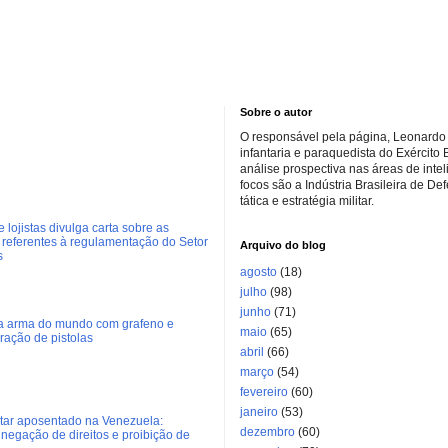
Sobre o autor
O responsável pela página, Leonardo 
infantaria e paraquedista do Exército 
análise prospectiva nas áreas de inte
focos são a Indústria Brasileira de De
tática e estratégia militar.
 lojistas divulga carta sobre as
referentes à regulamentação do Setor
Arquivo do blog
s
agosto
(18)
julho
(98)
junho
(71)
ra arma do mundo com grafeno e
maio
(65)
eração de pistolas
abril
(66)
março
(54)
fevereiro
(60)
janeiro
(53)
litar aposentado na Venezuela:
dezembro
(60)
negação de direitos e proibição de