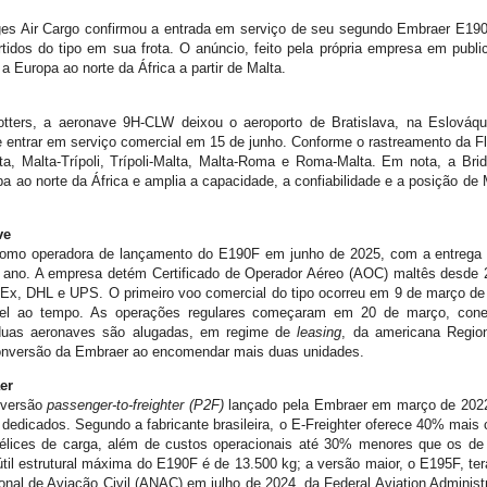
dges Air Cargo confirmou a entrada em serviço de seu segundo Embraer E190
tidos do tipo em sua frota. O anúncio, feito pela própria empresa em publ
 Europa ao norte da África a partir de Malta.
ters, a aeronave 9H-CLW deixou o aeroporto de Bratislava, na Eslováqui
 entrar em serviço comercial em 15 de junho. Conforme o rastreamento da Fl
ta, Malta-Trípoli, Trípoli-Malta, Malta-Roma e Roma-Malta. Em nota, a Br
pa ao norte da África e amplia a capacidade, a confiabilidade e a posição d
ve
 como operadora de lançamento do E190F em junho de 2025, com a entrega d
ano. A empresa detém Certificado de Operador Aéreo (AOC) maltês desde 
dEx, DHL e UPS. O primeiro voo comercial do tipo ocorreu em 9 de março de 
el ao tempo. As operações regulares começaram em 20 de março, cone
s duas aeronaves são alugadas, em regime de
leasing
, da americana Regio
nversão da Embraer ao encomendar mais duas unidades.
er
nversão
passenger-to-freighter (P2F)
lançado pela Embraer em março de 2022
dedicados. Segundo a fabricante brasileira, o E-Freighter oferece 40% mais 
oélices de carga, além de custos operacionais até 30% menores que os d
útil estrutural máxima do E190F é de 13.500 kg; a versão maior, o E195F, te
ional de Aviação Civil (ANAC) em julho de 2024, da Federal Aviation Adminis