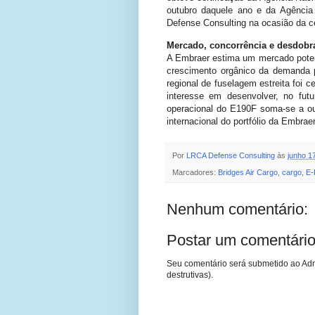
outubro daquele ano e da Agência
Defense Consulting na ocasião da ce
Mercado, concorrência e desdob
A Embraer estima um mercado poten
crescimento orgânico da demanda p
regional de fuselagem estreita foi 
interesse em desenvolver, no fut
operacional do E190F soma-se a ou
internacional do portfólio da Embrae
Por
LRCA Defense Consulting
às
junho 1
Marcadores:
Bridges Air Cargo
,
cargo
,
E-
Nenhum comentário:
Postar um comentári
Seu comentário será submetido ao Adm
destrutivas).