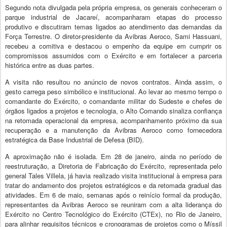
Segundo nota divulgada pela própria empresa, os generais conheceram o
parque industrial de Jacareí, acompanharam etapas do processo
produtivo e discutiram temas ligados ao atendimento das demandas da
Força Terrestre. O diretor-presidente da Avibras Aeroco, Sami Hassuani,
recebeu a comitiva e destacou o empenho da equipe em cumprir os
compromissos assumidos com o Exército e em fortalecer a parceria
histórica entre as duas partes.
A visita não resultou no anúncio de novos contratos. Ainda assim, o
gesto carrega peso simbólico e institucional. Ao levar ao mesmo tempo o
comandante do Exército, o comandante militar do Sudeste e chefes de
órgãos ligados a projetos e tecnologia, o Alto Comando sinaliza confiança
na retomada operacional da empresa, acompanhamento próximo da sua
recuperação e a manutenção da Avibras Aeroco como fornecedora
estratégica da Base Industrial de Defesa (BID).
A aproximação não é isolada. Em 28 de janeiro, ainda no período de
reestruturação, a Diretoria de Fabricação do Exército, representada pelo
general Tales Villela, já havia realizado visita institucional à empresa para
tratar do andamento dos projetos estratégicos e da retomada gradual das
atividades. Em 6 de maio, semanas após o reinício formal da produção,
representantes da Avibras Aeroco se reuniram com a alta liderança do
Exército no Centro Tecnológico do Exército (CTEx), no Rio de Janeiro,
para alinhar requisitos técnicos e cronogramas de projetos como o Míssil