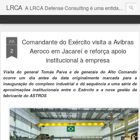
LRCA
A LRCA Defense Consulting é uma entidade sem fins lucrativos que se dedica a produzir e divulgar notícias e análises sobre as Empresas de Defesa. Não somos jornalistas e nem este é um blog jornalístico.
Comandante do Exército visita a Avibras
JUL
Aeroco em Jacareí e reforça apoio
2
institucional à empresa
Visita do general Tomás Paiva e de generais do Alto Comando
ocorre um dia antes da data originalmente marcada para a
inauguração do complexo industrial e dá sequência a uma série de
aproximações institucionais entre o Exército e a nova gestão da
fabricante do ASTROS