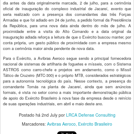
dia antes da data originalmente marcada, 2 de julho, para a cerimônia
oficial de inauguração do complexo industrial de Jacareí, evento que
seria realizado com a presença dos comandantes das três Forças
Armadas e que foi adiado em 24 de junho, a pedido formal da Presidência
da República, para uma nova data ainda dentro do mês de julho. A
proximidade entre a visita do Alto Comando e a data original da
inauguração adiada reforça a leitura de que o Exército buscou manter, por
conta própria, um gesto público de proximidade com a empresa mesmo
com a cerimônia maior ainda pendente de nova data.
Para o Exército, a Avibras Aeroco segue sendo a principal fornecedora
nacional de sistemas de artilharia de foguetes e mísseis, com o Sistema
ASTROS como carro-chefe e projetos em andamento, como o Míssil
Tático de Cruzeiro (MTC-300) e o próprio MTB, considerados estratégicos
para a autonomia tecnológica do país. Nesse contexto, a presença do
comandante Tomás na planta de Jacareí, ainda que sem anúncios
formais, é vista no setor como a mais importante demonstração pública
de apoio do Exército Brasileiro à nova fase da empresa desde o reinício
de suas operações industriais, em abril e maio deste ano.
Postado há
2nd July
por
LRCA Defense Consulting
Marcadores:
Avibras Aeroco
Exército Brasileiro