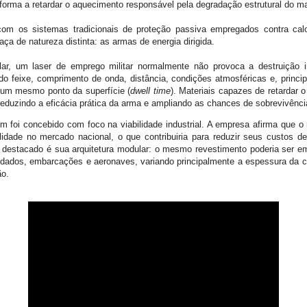
 forma a retardar o aquecimento responsável pela degradação estrutural do ma
com os sistemas tradicionais de proteção passiva empregados contra cal
ça de natureza distinta: as armas de energia dirigida.
lar, um laser de emprego militar normalmente não provoca a destruição i
o feixe, comprimento de onda, distância, condições atmosféricas e, princi
 um mesmo ponto da superfície (
dwell time
). Materiais capazes de retardar
eduzindo a eficácia prática da arma e ampliando as chances de sobrevivênci
 foi concebido com foco na viabilidade industrial. A empresa afirma que o r
lidade no mercado nacional, o que contribuiria para reduzir seus custos de 
 destacado é sua arquitetura modular: o mesmo revestimento poderia ser em
ndados, embarcações e aeronaves, variando principalmente a espessura da 
ão.