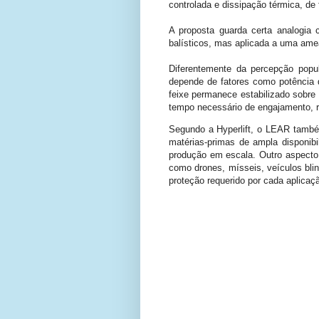
controlada e dissipação térmica, de
A proposta guarda certa analogia 
balísticos, mas aplicada a uma amea
Diferentemente da percepção popu
depende de fatores como potência d
feixe permanece estabilizado sobre
tempo necessário de engajamento, r
Segundo a Hyperlift, o LEAR também
matérias-primas de ampla disponibi
produção em escala. Outro aspecto
como drones, mísseis, veículos bli
proteção requerido por cada aplicaç