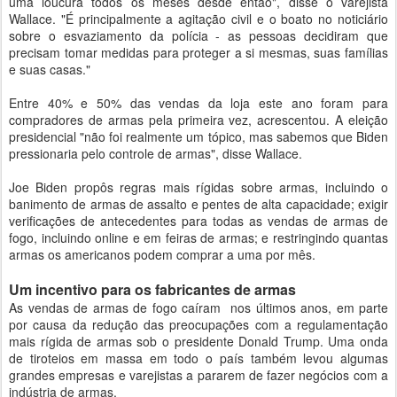
uma loucura todos os meses desde então", disse o varejista
Wallace. "É principalmente a agitação civil e o boato no noticiário
sobre o esvaziamento da polícia - as pessoas decidiram que
precisam tomar medidas para proteger a si mesmas, suas famílias
e suas casas."
Entre 40% e 50% das vendas da loja este ano foram para
compradores de armas pela primeira vez, acrescentou. A eleição
presidencial "não foi realmente um tópico, mas sabemos que Biden
pressionaria pelo controle de armas", disse Wallace.
Joe Biden propôs regras mais rígidas sobre armas, incluindo o
banimento de armas de assalto e pentes de alta capacidade; exigir
verificações de antecedentes para todas as vendas de armas de
fogo, incluindo online e em feiras de armas; e restringindo quantas
armas os americanos podem comprar a uma por mês.
Um incentivo para os fabricantes de armas
As vendas de armas de fogo caíram nos últimos anos, em parte
por causa da redução das preocupações com a regulamentação
mais rígida de armas sob o presidente Donald Trump. Uma onda
de tiroteios em massa em todo o país também levou algumas
grandes empresas e varejistas a pararem de fazer negócios com a
indústria de armas.