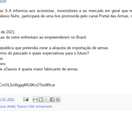
2020
as S.A informou aos acionistas, investidores e ao mercado em geral que n
lesio Nuhs, participará de uma
live
promovida pelo canal Portal das Armas,
 de 2021.
as do setor enfrentam ao empreenderem no Brasil.
epública que pretendia zerar a alíquota de importação de armas.
rros do passado e quais expectativas para o futuro?
us.
iro.
 aTaurus é quarta maior fabricante de armas.
el/UCmOL5xWggqMG9Kn2Tke9Rcw
ro 01, 2021
urus Jindal
,
Taurus USA
,
turnaround