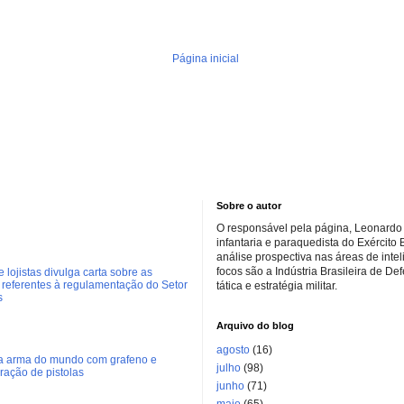
Página inicial
Sobre o autor
O responsável pela página, Leonardo 
infantaria e paraquedista do Exército 
análise prospectiva nas áreas de inte
focos são a Indústria Brasileira de De
 lojistas divulga carta sobre as
referentes à regulamentação do Setor
tática e estratégia militar.
s
Arquivo do blog
agosto
(16)
ra arma do mundo com grafeno e
julho
(98)
eração de pistolas
junho
(71)