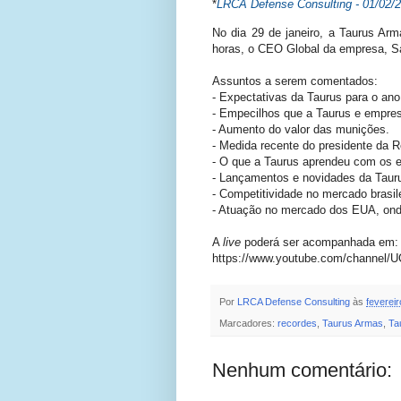
*
LRCA Defense Consulting - 01/02/
No dia 29 de janeiro, a Taurus Arm
horas, o CEO Global da empresa, Sa
Assuntos a serem comentados:
- Expectativas da Taurus para o ano
- Empecilhos que a Taurus e empres
- Aumento do valor das munições.
- Medida recente do presidente da R
- O que a Taurus aprendeu com os e
- Lançamentos e novidades da Taur
- Competitividade no mercado brasile
- Atuação no mercado dos EUA, onde
A
live
poderá ser acompanhada em:
https://www.youtube.com/chann
Por
LRCA Defense Consulting
às
feverei
Marcadores:
recordes
,
Taurus Armas
,
Ta
Nenhum comentário: