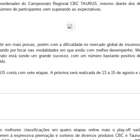
coordenador do Campeonato Regional CBC TAURUS, mesmo diante dos de
úmero de participantes vem superando as expectativas.
tir em mais provas, porém com a dificuldade no mercado global de insumos
ndo por focar nas modalidades em que estão com melhor desempenho. Me
onato está sendo um grande sucesso, com um número bastante positivo de
ldo.
onta com sete etapas. A próxima será realizada de 13 a 15 de agosto e as
 melhores classificações em quatro etapas online mais o play-off se
rrem à expressiva premiação e sorteios de diversos produtos CBC e Taurus, 