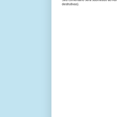
Seu comentário será submetido ao Adm
destrutivas).