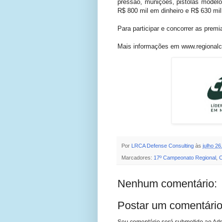
pressão, munições, pistolas modelo
R$ 800 mil em dinheiro e R$ 630 mil
Para participar e concorrer as prem
Mais informações em www.regionalc
Por
LRCA Defense Consulting
às
julho 26
Marcadores:
17º Campeonato Regional
,
C
Nenhum comentário:
Postar um comentári