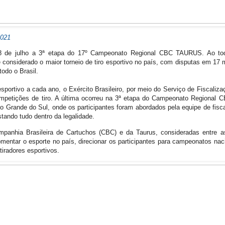
2021
18 de julho a 3ª etapa do 17º Campeonato Regional CBC TAURUS. Ao tod
e considerado o maior torneio de tiro esportivo no país, com disputas em 17
odo o Brasil.
esportivo a cada ano, o Exército Brasileiro, por meio do Serviço de Fiscaliza
mpetições de tiro. A última ocorreu na 3ª etapa do Campeonato Regional 
Rio Grande do Sul, onde os participantes foram abordados pela equipe de fisca
ando tudo dentro da legalidade.
anhia Brasileira de Cartuchos (CBC) e da Taurus, consideradas entre as 
mentar o esporte no país, direcionar os participantes para campeonatos nac
tiradores esportivos.