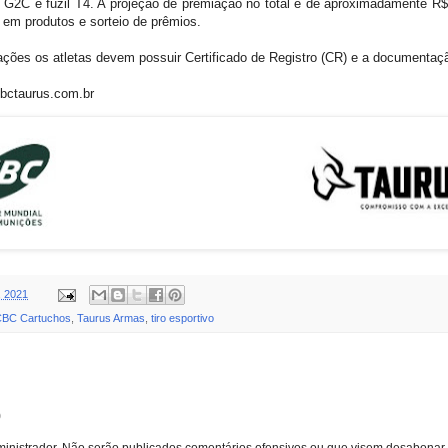
 G2C e fuzil T4. A projeção de premiação no total é de aproximadamente R$
 em produtos e sorteio de prêmios.
iações os atletas devem possuir Certificado de Registro (CR) e a documentaç
bctaurus.com.br
, 2021
BC Cartuchos
,
Taurus Armas
,
tiro esportivo
o