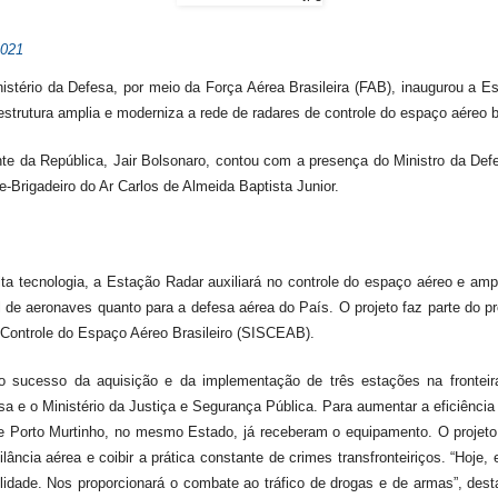
2021
istério da Defesa, por meio da Força Aérea Brasileira (FAB), inaugurou a E
strutura amplia e moderniza a rede de radares de controle do espaço aéreo br
ente da República, Jair Bolsonaro, contou com a presença do Ministro da Def
Brigadeiro do Ar Carlos de Almeida Baptista Junior.
 tecnologia, a Estação Radar auxiliará no controle do espaço aéreo e ampli
vil de aeronaves quanto para a defesa aérea do País. O projeto faz parte do
 Controle do Espaço Aéreo Brasileiro (SISCEAB).
o sucesso da aquisição e da implementação de três estações na fronteira 
esa e o Ministério da Justiça e Segurança Pública. Para aumentar a eficiência
 e Porto Murtinho, no mesmo Estado, já receberam o equipamento. O projeto 
ilância aérea e coibir a prática constante de crimes transfronteiriços. “Hoj
ilidade. Nos proporcionará o combate ao tráfico de drogas e de armas”, des