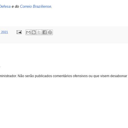
 Defesa
e do
Correio Braziliense
.
, 2021
o
inistrador. Não serão publicados comentários ofensivos ou que visem desabonar 