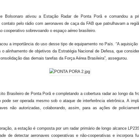
te Bolsonaro ativou a Estação Radar de Ponta Porã e comandou a prim
contato pelo rádio com aeronaves de caça da FAB que patrulhavam a região
o cooperativo sobrevoando o espaço aéreo brasileiro.
cou a importância do uso desse tipo de equipamento no País. “A aquisição
 o alinhamento de objetivos da Estratégia Nacional de Defesa, que conside
consolidação das demais tarefas da Força Aérea Brasileira”, assegurou.
to Brasileiro de Ponta Porã e completando a cobertura radar ao longo da fr
 pode ser operada mesmo sob o ataque de interferência eletrônica. A im
aves não autorizadas, colaborando, assim, para as ações de policiame
geração, a estação é composta por um radar primário de longo alcance LP
de de detectar aeronaves cooperativas e não-cooperativas e incorpora f