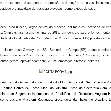
 além de excelente desempenho de precisão e detecção dos alvos, inclusive
locidade e capacidade de manobra elevadas, como aviões de caça.
aço Aéreo (Decea), órgão central do Sisceab, por meio da Comissão de Imp
a Omnisys assinaram, no final de 2018, um contrato para o fornecimento d
lantada. As localidades de Porto Murtinho (MS) e Corumbá (MS) já estão em o
il pela empresa Omnisys em São Bernardo do Campo (SP), o que permite o 
dimentos de assistência técnica por parte do fabricante.
Além disso, as ati
mentos geram, aproximadamente, 2,8 mil empregos diretos e indiretos.
 presença do Governador do Estado do Mato Grosso do Sul, Reinaldo Azam
 Cristina Correa da Costa Dias; do Ministro Chefe da Secretaria-Geral 
binete de Segurança Institucional da Presidência da República, Augusto H
como Luciano Macaferri Rodrigues, diretor-geral da Thales no Brasil, e Lu