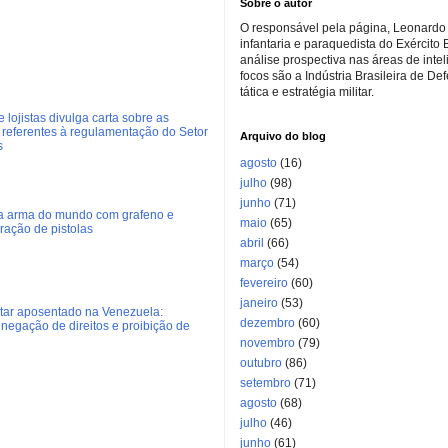
Sobre o autor
O responsável pela página, Leonardo 
infantaria e paraquedista do Exército 
análise prospectiva nas áreas de inte
focos são a Indústria Brasileira de De
tática e estratégia militar.
 lojistas divulga carta sobre as
referentes à regulamentação do Setor
Arquivo do blog
s
agosto
(16)
julho
(98)
junho
(71)
ra arma do mundo com grafeno e
maio
(65)
eração de pistolas
abril
(66)
março
(54)
fevereiro
(60)
janeiro
(53)
litar aposentado na Venezuela:
dezembro
(60)
negação de direitos e proibição de
novembro
(79)
outubro
(86)
setembro
(71)
agosto
(68)
julho
(46)
junho
(61)