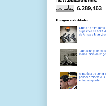
Total de visualizações de página
6,289,463
Postagens mais visitadas
Grupo de atiradores e
sugestões da ANIAM 
de Armas e Muniçõe
Taurus lança primei
marca início da 3ª g
A tragédia de ser mi
pensões miseráveis, 
entrar no quartel