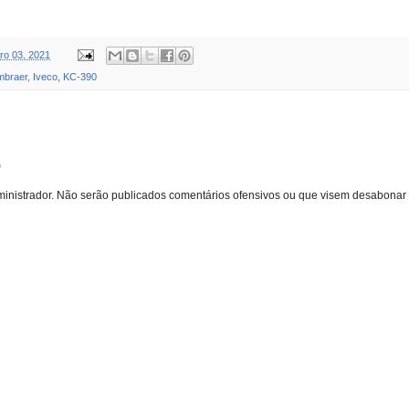
o 03, 2021
mbraer
,
Iveco
,
KC-390
o
inistrador. Não serão publicados comentários ofensivos ou que visem desabonar 