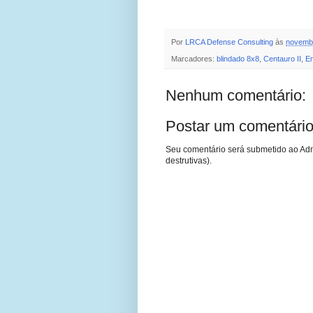
Por
LRCA Defense Consulting
às
novembr
Marcadores:
blindado 8x8
,
Centauro II
,
E
Nenhum comentário:
Postar um comentári
Seu comentário será submetido ao Adm
destrutivas).