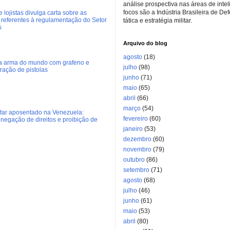
análise prospectiva nas áreas de inte
focos são a Indústria Brasileira de De
 lojistas divulga carta sobre as
referentes à regulamentação do Setor
tática e estratégia militar.
s
Arquivo do blog
agosto
(18)
ra arma do mundo com grafeno e
julho
(98)
eração de pistolas
junho
(71)
maio
(65)
abril
(66)
março
(54)
litar aposentado na Venezuela:
fevereiro
(60)
negação de direitos e proibição de
janeiro
(53)
dezembro
(60)
novembro
(79)
outubro
(86)
setembro
(71)
agosto
(68)
julho
(46)
junho
(61)
maio
(53)
abril
(80)