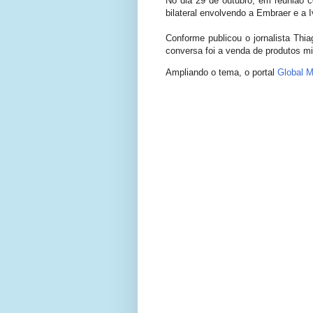
No dia 29 de outubro, em reunião co
bilateral envolvendo a Embraer e a 
Conforme publicou o jornalista Th
conversa foi a venda de produtos mil
Ampliando o tema, o portal
Global Mi