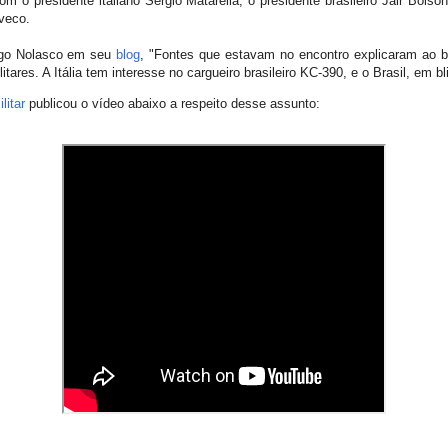
m o presidente italiano Sergio Matarella, o presidente brasileiro Jair Bols
Iveco.
iago Nolasco em seu
blog
, "Fontes que estavam no encontro explicaram ao b
itares. A Itália tem interesse no cargueiro brasileiro KC-390, e o Brasil, em b
litar
publicou o vídeo abaixo a respeito desse assunto: