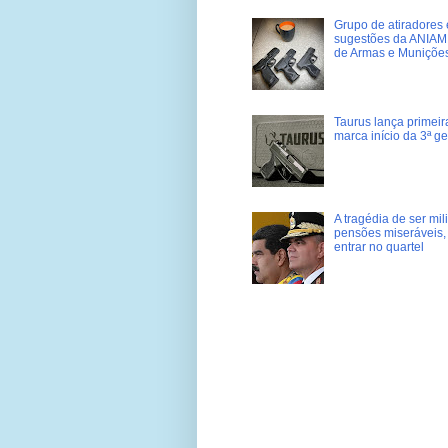
Grupo de atiradores e
sugestões da ANIAM 
de Armas e Muniçõe
Taurus lança primei
marca início da 3ª g
A tragédia de ser mi
pensões miseráveis, 
entrar no quartel