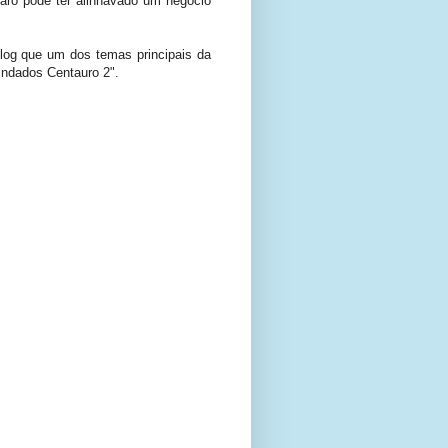
onaro pode ter alinhavado um negócio
log que um dos temas principais da
lindados Centauro 2".