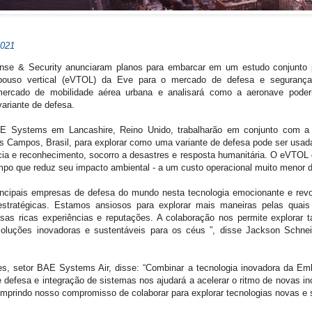
2021
e & Security anunciaram planos para embarcar em um estudo conjunto p
 pouso vertical (eVTOL) da Eve para o mercado de defesa e segurança
ercado de mobilidade aérea urbana e analisará como a aeronave poderi
ariante de defesa.
AE Systems em Lancashire, Reino Unido, trabalharão em conjunto com a
Campos, Brasil, para explorar como uma variante de defesa pode ser usada
ncia e reconhecimento, socorro a desastres e resposta humanitária. O eVTOL 
o que reduz seu impacto ambiental - a um custo operacional muito menor do
ncipais empresas de defesa do mundo nesta tecnologia emocionante e revo
s estratégicas. Estamos ansiosos para explorar mais maneiras pelas qua
essas ricas experiências e reputações. A colaboração nos permite explora
oluções inovadoras e sustentáveis ​​para os céus ”, disse Jackson Schne
es, setor BAE Systems Air, disse: “Combinar a tecnologia inovadora da Em
 defesa e integração de sistemas nos ajudará a acelerar o ritmo de novas i
rindo nosso compromisso de colaborar para explorar tecnologias novas e sus