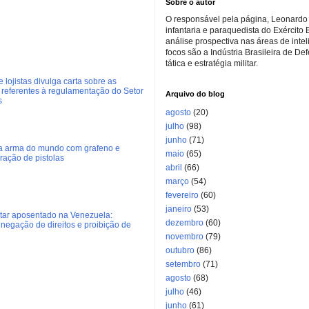
Sobre o autor
O responsável pela página, Leonardo 
infantaria e paraquedista do Exército 
análise prospectiva nas áreas de inte
focos são a Indústria Brasileira de De
tática e estratégia militar.
 lojistas divulga carta sobre as
referentes à regulamentação do Setor
Arquivo do blog
s
agosto
(20)
julho
(98)
junho
(71)
ra arma do mundo com grafeno e
maio
(65)
eração de pistolas
abril
(66)
março
(54)
fevereiro
(60)
janeiro
(53)
litar aposentado na Venezuela:
dezembro
(60)
negação de direitos e proibição de
novembro
(79)
outubro
(86)
setembro
(71)
agosto
(68)
julho
(46)
junho
(61)