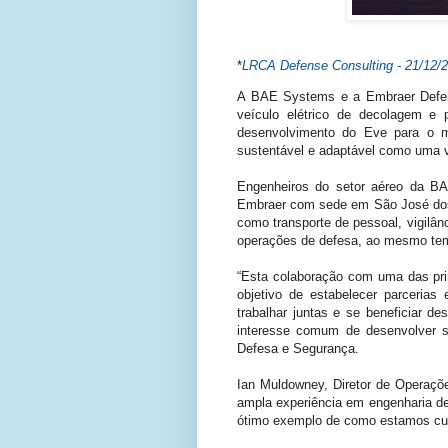
*
LRCA Defense Consulting - 21/12/
A BAE Systems e a Embraer Defens
veículo elétrico de decolagem e
desenvolvimento do Eve para o m
sustentável e adaptável como uma v
Engenheiros do setor aéreo da B
Embraer com sede em São José dos 
como transporte de pessoal, vigilâ
operações de defesa, ao mesmo temp
“Esta colaboração com uma das pri
objetivo de estabelecer parceria
trabalhar juntas e se beneficiar d
interesse comum de desenvolver s
Defesa e Segurança.
Ian Muldowney, Diretor de Operaçõ
ampla experiência em engenharia de
ótimo exemplo de como estamos cump