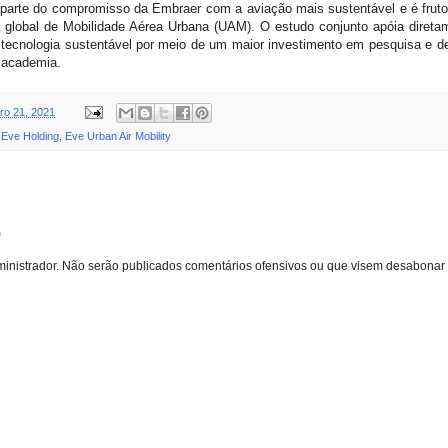
az parte do compromisso da Embraer com a aviação mais sustentável e é fru
a global de Mobilidade Aérea Urbana (UAM). O estudo conjunto apóia diret
 tecnologia sustentável por meio de um maior investimento em pesquisa e 
 academia.
o 21, 2021
,
Eve Holding
,
Eve Urban Air Mobility
o
inistrador. Não serão publicados comentários ofensivos ou que visem desabonar 