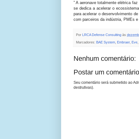
” A aeronave totalmente elétrica f
se dedica a acelerar o ecossistem
para acelerar o desenvolvimento de
com parceiros da indústria, PMEs e
Por
LRCA Defense Consulting
às
dezembr
Marcadores:
BAE System
,
Embraer
,
Eve
Nenhum comentário:
Postar um comentári
Seu comentário será submetido ao Adm
destrutivas).