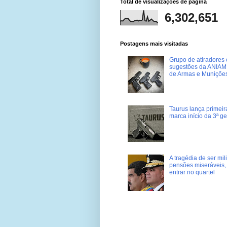
Total de visualizações de página
6,302,651
Postagens mais visitadas
Grupo de atiradores e
sugestões da ANIAM 
de Armas e Muniçõe
Taurus lança primei
marca início da 3ª g
A tragédia de ser mi
pensões miseráveis, 
entrar no quartel