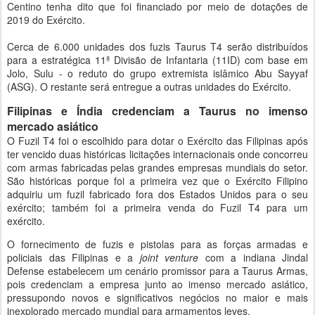
Centino tenha dito que foi financiado por meio de dotações de
2019 do Exército.
Cerca de 6.000 unidades dos fuzis Taurus T4 serão distribuídos
para a estratégica 11ª Divisão de Infantaria (11ID) com base em
Jolo, Sulu - o reduto do grupo extremista islâmico Abu Sayyaf
(ASG). O restante será entregue a outras unidades do Exército.
Filipinas e Índia credenciam a Taurus no imenso
mercado asiático
O Fuzil T4 foi o escolhido para dotar o Exército das Filipinas após
ter vencido duas históricas licitações internacionais onde concorreu
com armas fabricadas pelas grandes empresas mundiais do setor.
São históricas porque foi a primeira vez que o Exército Filipino
adquiriu um fuzil fabricado fora dos Estados Unidos para o seu
exército; também foi a primeira venda do Fuzil T4 para um
exército.
O fornecimento de fuzis e pistolas para as forças armadas e
policiais das Filipinas e a
joint venture
com a indiana Jindal
Defense estabelecem um cenário promissor para a Taurus Armas,
pois credenciam a empresa junto ao imenso mercado asiático,
pressupondo novos e significativos negócios no maior e mais
inexplorado mercado mundial para armamentos leves.