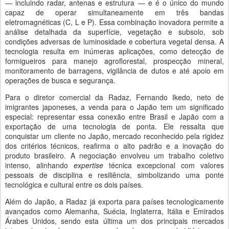
— incluindo radar, antenas e estrutura — e é o único do mundo
capaz de operar simultaneamente em três bandas
eletromagnéticas (C, L e P). Essa combinação inovadora permite a
análise detalhada da superfície, vegetação e subsolo, sob
condições adversas de luminosidade e cobertura vegetal densa. A
tecnologia resulta em inúmeras aplicações, como detecção de
formigueiros para manejo agroflorestal, prospecção mineral,
monitoramento de barragens, vigilância de dutos e até apoio em
operações de busca e segurança.
Para o diretor comercial da Radaz, Fernando Ikedo, neto de
imigrantes japoneses, a venda para o Japão tem um significado
especial: representar essa conexão entre Brasil e Japão com a
exportação de uma tecnologia de ponta. Ele ressalta que
conquistar um cliente no Japão, mercado reconhecido pela rigidez
dos critérios técnicos, reafirma o alto padrão e a inovação do
produto brasileiro. A negociação envolveu um trabalho coletivo
intenso, alinhando
expertise
técnica excepcional com valores
pessoais de disciplina e resiliência, simbolizando uma ponte
tecnológica e cultural entre os dois países.
Além do Japão, a Radaz já exporta para países tecnologicamente
avançados como Alemanha, Suécia, Inglaterra, Itália e Emirados
Árabes Unidos, sendo esta última um dos principais mercados