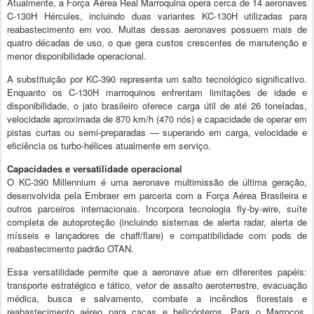
Atualmente, a Força Aérea Real Marroquina opera cerca de 14 aeronaves
C-130H Hércules, incluindo duas variantes KC-130H utilizadas para
reabastecimento em voo. Muitas dessas aeronaves possuem mais de
quatro décadas de uso, o que gera custos crescentes de manutenção e
menor disponibilidade operacional.
A substituição por KC-390 representa um salto tecnológico significativo.
Enquanto os C-130H marroquinos enfrentam limitações de idade e
disponibilidade, o jato brasileiro oferece carga útil de até 26 toneladas,
velocidade aproximada de 870 km/h (470 nós) e capacidade de operar em
pistas curtas ou semi-preparadas — superando em carga, velocidade e
eficiência os turbo-hélices atualmente em serviço.
Capacidades e versatilidade operacional
O KC-390 Millennium é uma aeronave multimissão de última geração,
desenvolvida pela Embraer em parceria com a Força Aérea Brasileira e
outros parceiros internacionais. Incorpora tecnologia fly-by-wire, suíte
completa de autoproteção (incluindo sistemas de alerta radar, alerta de
mísseis e lançadores de chaff/flare) e compatibilidade com pods de
reabastecimento padrão OTAN.
Essa versatilidade permite que a aeronave atue em diferentes papéis:
transporte estratégico e tático, vetor de assalto aeroterrestre, evacuação
médica, busca e salvamento, combate a incêndios florestais e
reabastecimento aéreo para caças e helicópteros. Para o Marrocos,