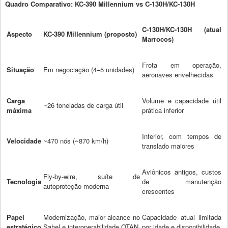
Quadro Comparativo: KC-390 Millennium vs C-130H/KC-130H
C-130H/KC-130H (atual
Aspecto
KC-390 Millennium (proposto)
Marrocos)
Frota em operação,
Situação
Em negociação (4–5 unidades)
aeronaves envelhecidas
Carga
Volume e capacidade útil
~26 toneladas de carga útil
máxima
prática inferior
Inferior, com tempos de
Velocidade
~470 nós (~870 km/h)
translado maiores
Aviônicos antigos, custos
Fly-by-wire, suíte de
Tecnologia
de manutenção
autoproteção moderna
crescentes
Papel
Modernização, maior alcance no
Capacidade atual limitada
estratégico
Sahel e interoperabilidade OTAN
por idade e disponibilidade