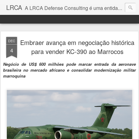
LRCA
A LRCA Defense Consulting é uma entidade sem fins lucrativos que se dedica a produzir e divulgar notícias e análises sobre as Empresas de Defesa. Não somos jornalistas e nem este é um blog jornalístico.
Embraer avança em negociação histórica
DEC
4
para vender KC-390 ao Marrocos
Negócio de US$ 600 milhões pode marcar entrada da aeronave
brasileira no mercado africano e consolidar modernização militar
marroquina