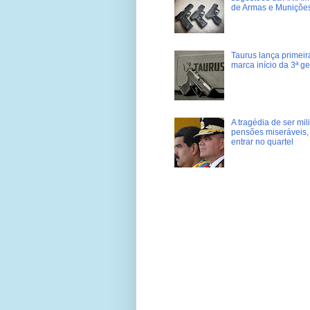
de Armas e Muniçõe
Taurus lança primei
marca início da 3ª g
A tragédia de ser mi
pensões miseráveis, 
entrar no quartel