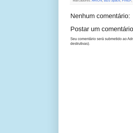
Marcadores:
ARION
,
Bizu Space
,
FINEP
,
Nenhum comentário:
Postar um comentári
Seu comentário será submetido ao Adm
destrutivas).