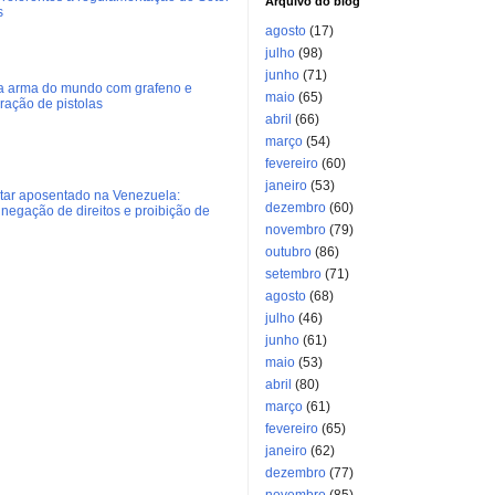
Arquivo do blog
s
agosto
(17)
julho
(98)
junho
(71)
ra arma do mundo com grafeno e
maio
(65)
eração de pistolas
abril
(66)
março
(54)
fevereiro
(60)
janeiro
(53)
litar aposentado na Venezuela:
dezembro
(60)
negação de direitos e proibição de
novembro
(79)
outubro
(86)
setembro
(71)
agosto
(68)
julho
(46)
junho
(61)
maio
(53)
abril
(80)
março
(61)
fevereiro
(65)
janeiro
(62)
dezembro
(77)