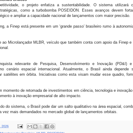
titividade, o projeto enfatiza a sustentabilidade. O sistema utilizará 
stratégicas, como a turbobomba POSEIDON. Esses avanços devem fortalec
atégico e ampliar a capacidade nacional de lançamentos com maior precisão.
ong, a Finep está presente em um ‘grande passo’ brasileiro rumo à autonom
e ao Microlançador MLBR, veículo que também conta com apoio da Finep e que
ional.
quista relevante de Pesquisa, Desenvolvimento e Inovação (PD&I) e re
o cenário espacial internacional. Atualmente, o Brasil ainda depende s
ar satélites em órbita. Iniciativas como esta visam mudar esse quadro, fo
 momento de retomada de investimentos em ciência, tecnologia e inovação
omento à inovação empresarial de alto impacto.
do sistema, o Brasil pode dar um salto qualitativo na área espacial, combi
ada vez mais demandados no mercado global de lançamentos orbitais.
, 2026