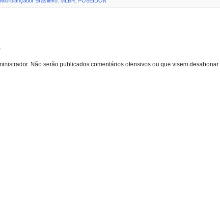
Microlançador Brasileiro
,
MLBR
,
POSEIDON
o
inistrador. Não serão publicados comentários ofensivos ou que visem desabonar 