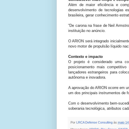
Além de maior eficiência e compe
desenvolvimento de tecnologias e
brasileira, gerar conhecimento estr
“De carona na frase de Neil Armstr
instituição no anúncio.
O ARION será integrado inicialment
novo motor de propulsão líquido nac
Contexto e impacto
O projeto é considerado uma con
posicionamento mais competitivo n
lançadores estrangeiros para coloc
autônoma e inovadora.
A aprovação do ARION ocorre em um
um dos principais instrumentos de f
Com o desenvolvimento bem-sucedido 
soberania tecnológica, atributos c
Por
LRCA Defense Consulting
às
maio 14