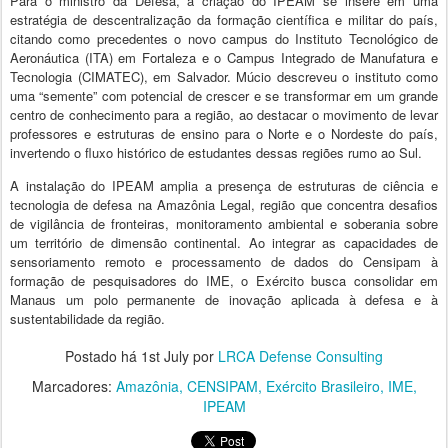
Para o ministro da Defesa, a criação do IPEAM se insere em uma
estratégia de descentralização da formação científica e militar do país,
citando como precedentes o novo campus do Instituto Tecnológico de
Aeronáutica (ITA) em Fortaleza e o Campus Integrado de Manufatura e
Tecnologia (CIMATEC), em Salvador. Múcio descreveu o instituto como
uma “semente” com potencial de crescer e se transformar em um grande
centro de conhecimento para a região, ao destacar o movimento de levar
professores e estruturas de ensino para o Norte e o Nordeste do país,
invertendo o fluxo histórico de estudantes dessas regiões rumo ao Sul.
A instalação do IPEAM amplia a presença de estruturas de ciência e
tecnologia de defesa na Amazônia Legal, região que concentra desafios
de vigilância de fronteiras, monitoramento ambiental e soberania sobre
um território de dimensão continental. Ao integrar as capacidades de
sensoriamento remoto e processamento de dados do Censipam à
formação de pesquisadores do IME, o Exército busca consolidar em
Manaus um polo permanente de inovação aplicada à defesa e à
sustentabilidade da região.
Postado há
1st July
por
LRCA Defense Consulting
Marcadores:
Amazônia
CENSIPAM
Exército Brasileiro
IME
IPEAM