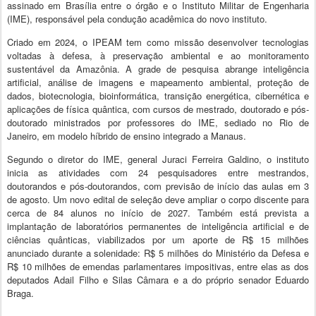
assinado em Brasília entre o órgão e o Instituto Militar de Engenharia
(IME), responsável pela condução acadêmica do novo instituto.
Criado em 2024, o IPEAM tem como missão desenvolver tecnologias
voltadas à defesa, à preservação ambiental e ao monitoramento
sustentável da Amazônia. A grade de pesquisa abrange inteligência
artificial, análise de imagens e mapeamento ambiental, proteção de
dados, biotecnologia, bioinformática, transição energética, cibernética e
aplicações de física quântica, com cursos de mestrado, doutorado e pós-
doutorado ministrados por professores do IME, sediado no Rio de
Janeiro, em modelo híbrido de ensino integrado a Manaus.
Segundo o diretor do IME, general Juraci Ferreira Galdino, o instituto
inicia as atividades com 24 pesquisadores entre mestrandos,
doutorandos e pós-doutorandos, com previsão de início das aulas em 3
de agosto. Um novo edital de seleção deve ampliar o corpo discente para
cerca de 84 alunos no início de 2027. Também está prevista a
implantação de laboratórios permanentes de inteligência artificial e de
ciências quânticas, viabilizados por um aporte de R$ 15 milhões
anunciado durante a solenidade: R$ 5 milhões do Ministério da Defesa e
R$ 10 milhões de emendas parlamentares impositivas, entre elas as dos
deputados Adail Filho e Silas Câmara e a do próprio senador Eduardo
Braga.