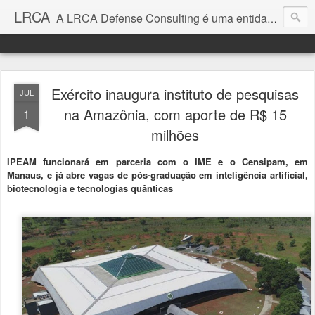
LRCA
A LRCA Defense Consulting é uma entidade sem fins lucrativos que se dedica a produzir e divulgar notícias e análises sobre as Empresas de Defesa. Não somos jornalistas e nem este é um blog jornalístico.
Exército inaugura instituto de pesquisas
JUL
na Amazônia, com aporte de R$ 15
1
milhões
IPEAM funcionará em parceria com o IME e o Censipam, em
Manaus, e já abre vagas de pós-graduação em inteligência artificial,
biotecnologia e tecnologias quânticas