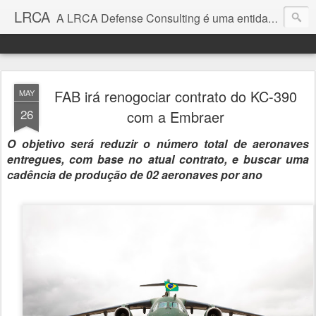
LRCA
A LRCA Defense Consulting é uma entidade sem fins lucrativos que se dedica a produzir e divulgar notícias e análises sobre as Empresas de Defesa. Não somos jornalistas e nem este é um blog jornalístico.
FAB irá renogociar contrato do KC-390
MAY
26
com a Embraer
O objetivo será reduzir o número total de aeronaves
entregues, com base no atual contrato, e buscar uma
cadência de produção de 02 aeronaves por ano