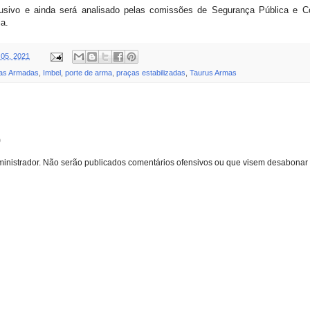
clusivo e ainda será analisado pelas comissões de Segurança Pública e 
ia.
 05, 2021
as Armadas
,
Imbel
,
porte de arma
,
praças estabilizadas
,
Taurus Armas
o
inistrador. Não serão publicados comentários ofensivos ou que visem desabonar 