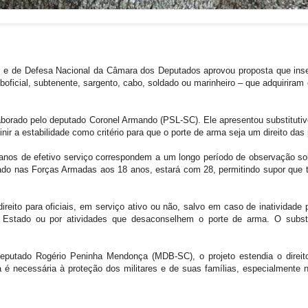
 e de Defesa Nacional da Câmara dos Deputados aprovou proposta que insere
ficial, subtenente, sargento, cabo, soldado ou marinheiro – que adquiriram 
aborado pelo deputado Coronel Armando (PSL-SC). Ele apresentou substitutivo
efinir a estabilidade como critério para que o porte de arma seja um direito d
nos de efetivo serviço correspondem a um longo período de observação sob
ssado nas Forças Armadas aos 18 anos, estará com 28, permitindo supor que t
ireito para oficiais, em serviço ativo ou não, salvo em caso de inatividad
 Estado ou por atividades que desaconselhem o porte de arma. O subs
deputado Rogério Peninha Mendonça (MDB-SC), o projeto estendia o direito
 é necessária à proteção dos militares e de suas famílias, especialmente n