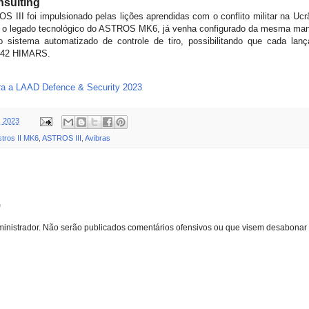
sulting
III foi impulsionado pelas lições aprendidas com o conflito militar na Ucrâ
o o legado tecnológico do ASTROS MK6, já venha configurado da mesma man
io sistema automatizado de controle de tiro, possibilitando que cada l
M142 HIMARS.
ara a LAAD Defence & Security 2023
, 2023
stros II MK6
,
ASTROS III
,
Avibras
o
inistrador. Não serão publicados comentários ofensivos ou que visem desabonar 