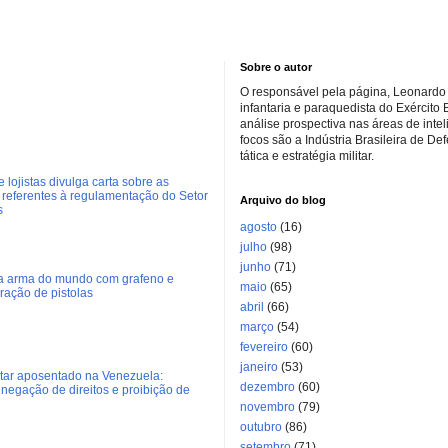
Sobre o autor
O responsável pela página, Leonardo 
infantaria e paraquedista do Exército 
análise prospectiva nas áreas de inte
focos são a Indústria Brasileira de De
tática e estratégia militar.
 lojistas divulga carta sobre as
referentes à regulamentação do Setor
Arquivo do blog
s
agosto
(16)
julho
(98)
junho
(71)
ra arma do mundo com grafeno e
maio
(65)
eração de pistolas
abril
(66)
março
(54)
fevereiro
(60)
janeiro
(53)
litar aposentado na Venezuela:
dezembro
(60)
negação de direitos e proibição de
novembro
(79)
outubro
(86)
setembro
(71)