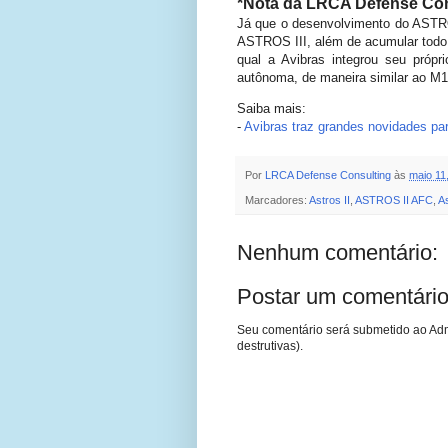
*Nota da LRCA Defense Con
Já que o desenvolvimento do ASTROS 
ASTROS III, além de acumular tod
qual a Avibras integrou seu própr
autônoma, de maneira similar ao 
Saiba mais:
-
Avibras traz grandes novidades p
Por
LRCA Defense Consulting
às
maio 11
Marcadores:
Astros II
,
ASTROS II AFC
,
A
Nenhum comentário:
Postar um comentári
Seu comentário será submetido ao Adm
destrutivas).