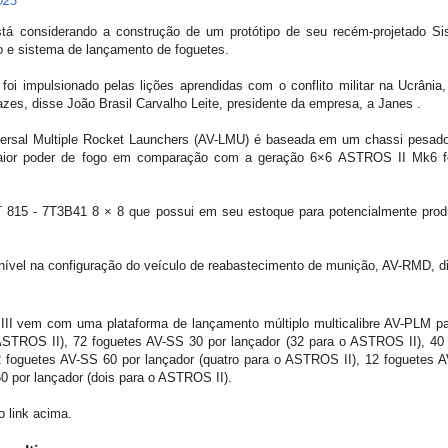
023
está considerando a construção de um protótipo de seu recém-projetado 
do e sistema de lançamento de foguetes.
oi impulsionado pelas lições aprendidas com o conflito militar na Ucrânia
cazes, disse João Brasil Carvalho Leite, presidente da empresa, a Janes .
ersal Multiple Rocket Launchers (AV-LMU) é baseada em um chassi pesado
aior poder de fogo em comparação com a geração 6×6 ASTROS II Mk6 for
T 815 - 7T3B41 8 × 8 que possui em seu estoque para potencialmente prod
vel na configuração do veículo de reabastecimento de munição, AV-RMD, di
I vem com uma plataforma de lançamento múltiplo multicalibre AV-PLM para
 ASTROS II), 72 foguetes AV-SS 30 por lançador (32 para o ASTROS II), 4
 foguetes AV-SS 60 por lançador (quatro para o ASTROS II), 12 foguetes A
 por lançador (dois para o ASTROS II).
 link acima.