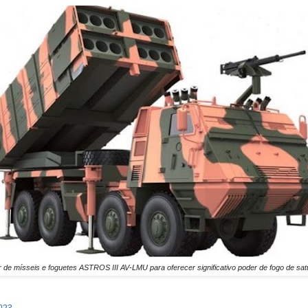
r de mísseis e foguetes ASTROS III AV-LMU para oferecer significativo poder de fogo de satur