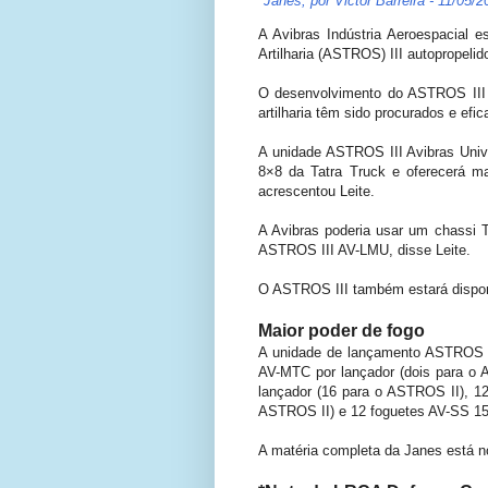
*
Janes, por Victor Barreira - 11/05/2
A Avibras Indústria Aeroespacial 
Artilharia (ASTROS) III autopropeli
O desenvolvimento do ASTROS III f
artilharia têm sido procurados e efi
A unidade ASTROS III Avibras Univ
8×8 da Tatra Truck e oferecerá m
acrescentou Leite.
A Avibras poderia usar um chassi 
ASTROS III AV-LMU, disse Leite.
O ASTROS III também estará disponí
Maior poder de fogo
A unidade de lançamento ASTROS II
AV-MTC por lançador (dois para o
lançador (16 para o ASTROS II), 12
ASTROS II) e 12 foguetes AV-SS 150
A matéria completa da Janes está no