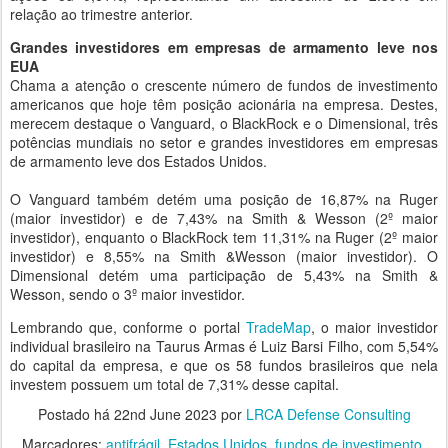
relação ao trimestre anterior.
Grandes investidores em empresas de armamento leve nos
EUA
Chama a atenção o crescente número de fundos de investimento
americanos que hoje têm posição acionária na empresa. Destes,
merecem destaque o Vanguard, o BlackRock e o Dimensional, três
potências mundiais no setor e grandes investidores em empresas
de armamento leve dos Estados Unidos.
O Vanguard também detém uma posição de 16,87% na Ruger
(maior investidor) e de 7,43% na Smith & Wesson (2º maior
investidor), enquanto o BlackRock tem 11,31% na Ruger (2º maior
investidor) e 8,55% na Smith &Wesson (maior investidor). O
Dimensional detém uma participação de 5,43% na Smith &
Wesson, sendo o 3º maior investidor.
Lembrando que, conforme o portal
TradeMap
, o maior investidor
individual brasileiro na Taurus Armas é Luiz Barsi Filho, com 5,54%
do capital da empresa, e que os 58 fundos brasileiros que nela
investem possuem um total de 7,31% desse capital.
Postado há
22nd June 2023
por
LRCA Defense Consulting
Marcadores:
antifrágil
Estados Unidos
fundos de investimento