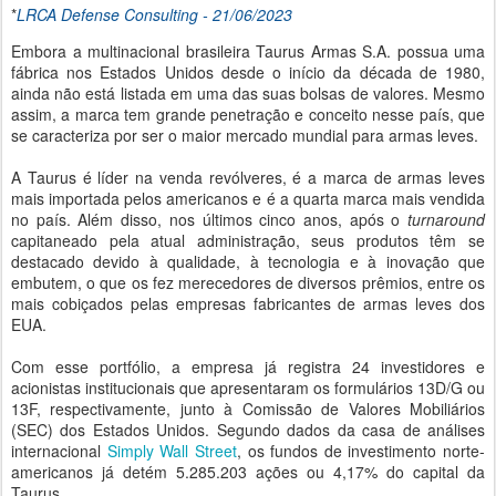
*
LRCA Defense Consulting - 21/06/2023
Embora a multinacional brasileira Taurus Armas S.A. possua uma
fábrica nos Estados Unidos desde o início da década de 1980,
ainda não está listada em uma das suas bolsas de valores. Mesmo
assim, a marca tem grande penetração e conceito nesse país, que
se caracteriza por ser o maior mercado mundial para armas leves.
A Taurus é líder na venda revólveres, é a marca de armas leves
mais importada pelos americanos e é a quarta marca mais vendida
no país. Além disso, nos últimos cinco anos, após o
turnaround
capitaneado pela atual administração, seus produtos têm se
destacado devido à qualidade, à tecnologia e à inovação que
embutem, o que os fez merecedores de diversos prêmios, entre os
mais cobiçados pelas empresas fabricantes de armas leves dos
EUA.
Com esse portfólio, a empresa já registra 24 investidores e
acionistas institucionais que apresentaram os formulários 13D/G ou
13F, respectivamente, junto à Comissão de Valores Mobiliários
(SEC) dos Estados Unidos. Segundo dados da casa de análises
internacional
Simply Wall Street
, os fundos de investimento norte-
americanos já detém 5.285.203 ações ou 4,17% do capital da
Taurus.