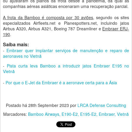
ou ajustaram os planos da frota desde a pandemia, da qual as
companhias aéreas asiáticas encenaram uma recuperação parcial.
A frota da Bamboo é composta por 30 aviões
, segundo os sites
especializados Airfleets.net e Planespotters.net, incluindo jatos
Airbus A320, Airbus A321, Boeing 787 Dreamliner e
Embraer ERJ-
190
.
Saiba mais:
-
Embraer quer implantar serviços de manutenção e reparo de
aeronaves no Vietnã
-
Pista curta leva Bamboo a introduzir jatos Embraer E195 no
Vietnã
-
Por que o E-Jet da Embraer é a aeronave certa para a Ásia
Postado há
28th September 2023
por
LRCA Defense Consulting
Marcadores:
Bamboo Airways
E190-E2
E195-E2
Embraer
Vietnã